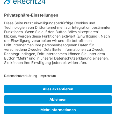
Kreditkarte Classic bezahlen nach wie […]
Wichtiges
Impressum
Datenschutz
Kooperation
Werbung
Presse- und Öffentlichkeitsarbeit
Aktuelles
Blog
Themenwelt
Zertifikat
Geprüfter Franchisegeber
© 2023 Franchisevergleich.eu