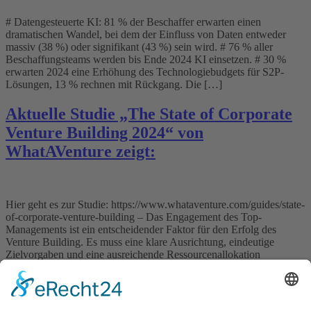
# Datengesteuerte KI: 81 % der Beschaffer erwarten einen
dramatischen Wandel, bei dem der Einfluss von Daten entweder
massiv (38 %) oder signifikant (43 %) sein wird. # 76 % aller
Beschaffungsteams werden bis Ende 2024 KI einsetzen. # 30 %
erwarten 2024 eine Erhöhung des Technologiebudgets für S2P-
Lösungen, 13 % rechnen mit Rückgang. Die […]
Aktuelle Studie „The State of Corporate
Venture Building 2024“ von
WhatAVenture zeigt:
Hier geht es zur Studie: https://www.whataventure.com/guides/state-
of-corporate-venture-building – Das Engagement des Top-
Managements ist ein entscheidender Faktor für den Erfolg des
Venture Building. Es muss eine klare Ausrichtung, eindeutige
Zielvorgaben und eine ausreichende Ressourcenallokation
vorgeben. – Die ausreichende Nähe zum Kerngeschäft ist ein
weiterer wichtiger Faktor. Venture Building muss einerseits losgelöst
von den organisatorischen Strukturen des Kerngeschäfts […]