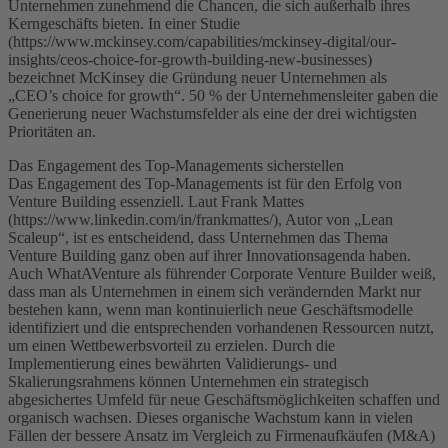
Unternehmen zunehmend die Chancen, die sich außerhalb ihres
Kerngeschäfts bieten. In einer Studie
(https://www.mckinsey.com/capabilities/mckinsey-digital/our-
insights/ceos-choice-for-growth-building-new-businesses)
bezeichnet McKinsey die Gründung neuer Unternehmen als
„CEO’s choice for growth“. 50 % der Unternehmensleiter gaben die
Generierung neuer Wachstumsfelder als eine der drei wichtigsten
Prioritäten an.
Das Engagement des Top-Managements sicherstellen
Das Engagement des Top-Managements ist für den Erfolg von
Venture Building essenziell. Laut Frank Mattes
(https://www.linkedin.com/in/frankmattes/), Autor von „Lean
Scaleup“, ist es entscheidend, dass Unternehmen das Thema
Venture Building ganz oben auf ihrer Innovationsagenda haben.
Auch WhatAVenture als führender Corporate Venture Builder weiß,
dass man als Unternehmen in einem sich verändernden Markt nur
bestehen kann, wenn man kontinuierlich neue Geschäftsmodelle
identifiziert und die entsprechenden vorhandenen Ressourcen nutzt,
um einen Wettbewerbsvorteil zu erzielen. Durch die
Implementierung eines bewährten Validierungs- und
Skalierungsrahmens können Unternehmen ein strategisch
abgesichertes Umfeld für neue Geschäftsmöglichkeiten schaffen und
organisch wachsen. Dieses organische Wachstum kann in vielen
Fällen der bessere Ansatz im Vergleich zu Firmenaufkäufen (M&A)