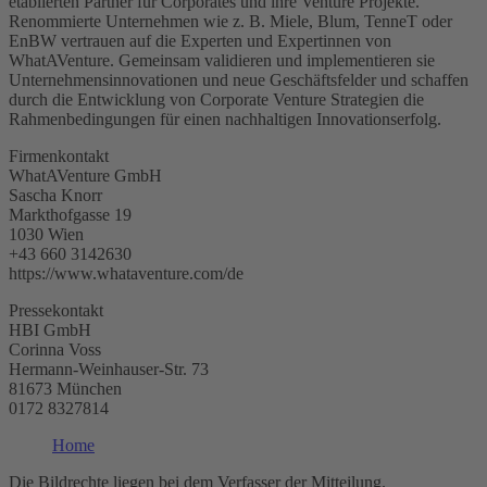
etablierten Partner für Corporates und ihre Venture Projekte.
Renommierte Unternehmen wie z. B. Miele, Blum, TenneT oder
EnBW vertrauen auf die Experten und Expertinnen von
WhatAVenture. Gemeinsam validieren und implementieren sie
Unternehmensinnovationen und neue Geschäftsfelder und schaffen
durch die Entwicklung von Corporate Venture Strategien die
Rahmenbedingungen für einen nachhaltigen Innovationserfolg.
Firmenkontakt
WhatAVenture GmbH
Sascha Knorr
Markthofgasse 19
1030 Wien
+43 660 3142630
https://www.whataventure.com/de
Pressekontakt
HBI GmbH
Corinna Voss
Hermann-Weinhauser-Str. 73
81673 München
0172 8327814
Home
Die Bildrechte liegen bei dem Verfasser der Mitteilung.