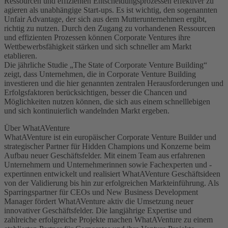
Ressourcen und effizienten Entscheidungsprozessen effektiver zu
agieren als unabhängige Start-ups. Es ist wichtig, den sogenannten
Unfair Advantage, der sich aus dem Mutterunternehmen ergibt,
richtig zu nutzen. Durch den Zugang zu vorhandenen Ressourcen
und effizienten Prozessen können Corporate Ventures ihre
Wettbewerbsfähigkeit stärken und sich schneller am Markt
etablieren.
Die jährliche Studie „The State of Corporate Venture Building“
zeigt, dass Unternehmen, die in Corporate Venture Building
investieren und die hier genannten zentralen Herausforderungen und
Erfolgsfaktoren berücksichtigen, besser die Chancen und
Möglichkeiten nutzen können, die sich aus einem schnelllebigen
und sich kontinuierlich wandelnden Markt ergeben.
Über WhatAVenture
WhatAVenture ist ein europäischer Corporate Venture Builder und
strategischer Partner für Hidden Champions und Konzerne beim
Aufbau neuer Geschäftsfelder. Mit einem Team aus erfahrenen
Unternehmern und Unternehmerinnen sowie Fachexperten und -
expertinnen entwickelt und realisiert WhatAVenture Geschäftsideen
von der Validierung bis hin zur erfolgreichen Markteinführung. Als
Sparringspartner für CEOs und New Business Development
Manager fördert WhatAVenture aktiv die Umsetzung neuer
innovativer Geschäftsfelder. Die langjährige Expertise und
zahlreiche erfolgreiche Projekte machen WhatAVenture zu einem