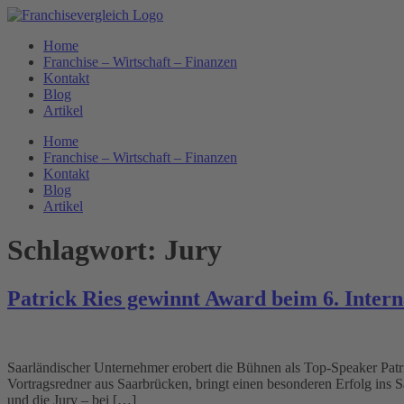
Zum
Inhalt
Home
springen
Franchise – Wirtschaft – Finanzen
Kontakt
Blog
Artikel
Home
Franchise – Wirtschaft – Finanzen
Kontakt
Blog
Artikel
Schlagwort:
Jury
Patrick Ries gewinnt Award beim 6. Inter
Saarländischer Unternehmer erobert die Bühnen als Top-Speaker Pat
Vortragsredner aus Saarbrücken, bringt einen besonderen Erfolg ins 
und die Jury – bei […]