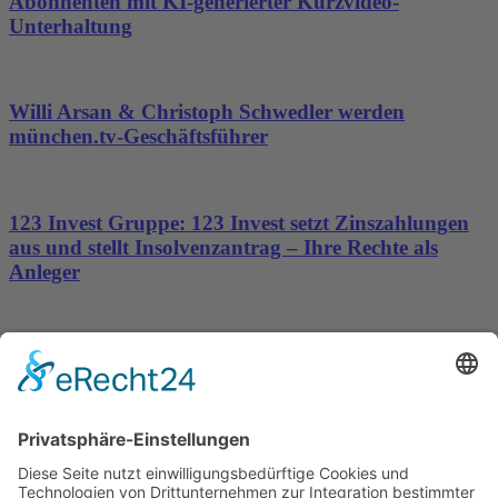
Abonnenten mit KI-generierter Kurzvideo-
Unterhaltung
Willi Arsan & Christoph Schwedler werden
münchen.tv-Geschäftsführer
123 Invest Gruppe: 123 Invest setzt Zinszahlungen
aus und stellt Insolvenzantrag – Ihre Rechte als
Anleger
Dronus sichert sich 15 Millionen Dollar und treibt
den Aufbau autonomer Luftinfrastruktur voran
Wichtiges
Impressum
Datenschutz