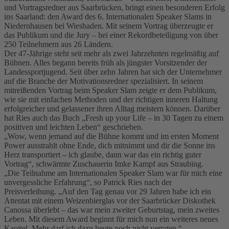
und Vortragsredner aus Saarbrücken, bringt einen besonderen Erfolg
ins Saarland: den Award des 6. Internationalen Speaker Slams in
Niedernhausen bei Wiesbaden. Mit seinem Vortrag überzeugte er
das Publikum und die Jury – bei einer Rekordbeteiligung von über
250 Teilnehmern aus 26 Ländern.
Der 47-Jährige steht seit mehr als zwei Jahrzehnten regelmäßig auf
Bühnen. Alles begann bereits früh als jüngster Vorsitzender der
Landessportjugend. Seit über zehn Jahren hat sich der Unternehmer
auf die Branche der Motivationsredner spezialisiert. In seinem
mitreißenden Vortrag beim Speaker Slam zeigte er dem Publikum,
wie sie mit einfachen Methoden und der richtigen inneren Haltung
erfolgreicher und gelassener ihren Alltag meistern können. Darüber
hat Ries auch das Buch „Fresh up your Life – in 30 Tagen zu einem
positiven und leichten Leben“ geschrieben.
„Wow, wenn jemand auf die Bühne kommt und im ersten Moment
Power ausstrahlt ohne Ende, dich mitnimmt und dir die Sonne ins
Herz transportiert – ich glaube, dann war das ein richtig guter
Vortrag“, schwärmte Zuschauerin Imke Kampf aus Straubing.
„Die Teilnahme am Internationalen Speaker Slam war für mich eine
unvergessliche Erfahrung“, so Patrick Ries nach der
Preisverleihung. „Auf den Tag genau vor 29 Jahren habe ich ein
Attentat mit einem Weizenbierglas vor der Saarbrücker Diskothek
Canossa überlebt – das war mein zweiter Geburtstag, mein zweites
Leben. Mit diesem Award beginnt für mich nun ein weiteres neues
Kapitel. Mehr darf ich dazu heute noch nicht verraten.“