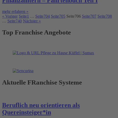
Finanzämtern – Fahrtenbuch Teil I
mehr erfahren »
« Voriger
Seite
1
…
Seite
704
Seite
705
Seite
706
Seite
707
Seite
708
…
Seite
740
Nächster »
Top Franchise Angebote
Aktuelle FRanchise Systeme
Beruflich neu orientieren als
Quereinsteiger*in