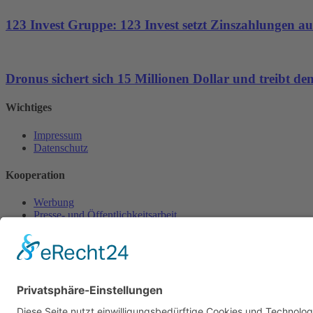
123 Invest Gruppe: 123 Invest setzt Zinszahlungen aus
Dronus sichert sich 15 Millionen Dollar und treibt 
Wichtiges
Impressum
Datenschutz
Kooperation
Werbung
Presse- und Öffentlichkeitsarbeit
Aktuelles
Blog
Themenwelt
Zertifikat