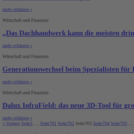
mehr erfahren »
Wirtschaft und Finanzen
„Das Dachhandwerk kann die meisten dring
mehr erfahren »
Wirtschaft und Finanzen
Generationswechsel beim Spezialisten für
mehr erfahren »
Wirtschaft und Finanzen
Dalux InfraField: das neue 3D-Tool für gr
mehr erfahren »
« Voriger
Seite
1
…
Seite
701
Seite
702
Seite
703
Seite
704
Seite
705
…