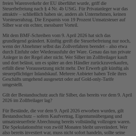
freien Warenverkehr der EU überführt wurde, griff die
Steuerbefreiung nach § 4 Nr. 4b UStG. Für Privatanleger war das
attraktiv – schließlich haben sie, anders als Unternehmen, keinen
Vorsteuerabzug. Die Ersparnis von 19 Prozent Umsatzsteuer auf
Silber war ein echter, messbarer Vorteil.
Mit dem BMF-Schreiben vom 9. April 2026 hat sich das
grundlegend geändert. Künftig greift die Steuerbefreiung nur noch,
wenn der Abnehmer selbst das Zollverfahren beendet – also etwa
durch Einfuhr oder Wiederausfuhr der Ware. Genau das tun private
Anleger in der Regel aber nicht. Wer Silber im Zollfreilager kauft
und dort belässt, um es später an den Händler zurückzuverkaufen,
erfüllt diese Voraussetzung nicht mehr. Der Erwerb gilt künftig als
steuerpflichtiger Inlandskauf. Mehrere Anbieter haben Teile ihres
Geschäfts umgehend ausgesetzt oder auf Gold-only-Tarife
umgestellt.
Gilt der Bestandsschutz auch für Silber, das bereits vor dem 9. April
2026 im Zollfreilager lag?
Für Bestände, die vor dem 9. April 2026 erworben wurden, gilt
Bestandsschutz – sofern Kaufvertrag, Eigentumsübergang und
umsatzsteuerfreie Abrechnung bereits vollständig vollzogen waren.
Die Spekulationsfrist von zwölf Monaten bleibt unverändert. Wer
also bereits investiert war, muss nicht sofort handeln, sollte seine