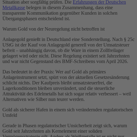
Situation aber sorgfältig prüfen. Die
Erfahrungen der Deutschen
Metallkasse
belegen in diesem Zusammenhang, dass eine
transparente Kommunikation gegenüber Kunden in solchen
Übergangsphasen entscheidend ist.
Warum Gold von der Neuregelung nicht betroffen ist
Anlagegold genießt in Deutschland eine Sonderstellung. Nach § 25c
UStG ist der Kauf von Anlagegold generell von der Umsatzsteuer
befreit – unabhängig davon, ob die Ware in einem Zollfreilager
gelagert wird oder nicht. Diese Regelung existiert seit Jahrzehnten
und war nicht Gegenstand des BMF-Schreibens vom April 2026.
Das bedeutet in der Praxis: Wer auf Gold als primäres
Anlageinstrument setzt, spürt von der aktuellen Gesetzesänderung
schlicht nichts. Der Kaufpreis bleibt umsatzsteuerfrei, die
Lagerkonditionen bleiben unverändert, und die steuerliche
Attraktivität des Edelmetalls hat sich sogar relativ verbessert – weil
Alternativen wie Silber nun teurer werden.
Gold als sicherer Hafen in einem sich verändernden regulatorischen
Umfeld
Gerade in Phasen regulatorischer Unsicherheit zeigt sich, warum
Gold seit Jahrzehnten als Kernelement einer soliden
Vermögensstrategie gilt. Anders als Weißmetalle ist es nicht nur