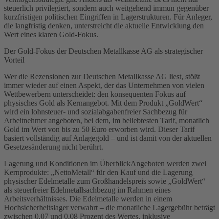
steuerlich privilegiert, sondern auch weitgehend immun gegenüber
kurzfristigen politischen Eingriffen in Lagerstrukturen. Für Anleger,
die langfristig denken, unterstreicht die aktuelle Entwicklung den
Wert eines klaren Gold-Fokus.
Der Gold-Fokus der Deutschen Metallkasse AG als strategischer
Vorteil
Wer die Rezensionen zur Deutschen Metallkasse AG liest, stößt
immer wieder auf einen Aspekt, der das Unternehmen von vielen
Wettbewerbern unterscheidet: den konsequenten Fokus auf
physisches Gold als Kernangebot. Mit dem Produkt „GoldWert“
wird ein lohnsteuer- und sozialabgabenfreier Sachbezug für
Arbeitnehmer angeboten, bei dem, im beliebtesten Tarif, monatlich
Gold im Wert von bis zu 50 Euro erworben wird. Dieser Tarif
basiert vollständig auf Anlagegold – und ist damit von der aktuellen
Gesetzesänderung nicht berührt.
Lagerung und Konditionen im ÜberblickAngeboten werden zwei
Kernprodukte: „NettoMetall“ für den Kauf und die Lagerung
physischer Edelmetalle zum Großhandelspreis sowie „GoldWert“
als steuerfreier Edelmetallsachbezug im Rahmen eines
Arbeitsverhältnisses. Die Edelmetalle werden in einem
Hochsicherheitslager verwahrt – die monatliche Lagergebühr beträgt
zwischen 0,07 und 0,08 Prozent des Wertes, inklusive