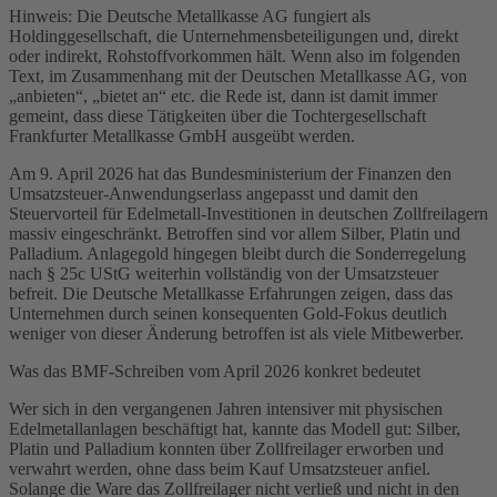
Hinweis: Die Deutsche Metallkasse AG fungiert als
Holdinggesellschaft, die Unternehmensbeteiligungen und, direkt
oder indirekt, Rohstoffvorkommen hält. Wenn also im folgenden
Text, im Zusammenhang mit der Deutschen Metallkasse AG, von
„anbieten“, „bietet an“ etc. die Rede ist, dann ist damit immer
gemeint, dass diese Tätigkeiten über die Tochtergesellschaft
Frankfurter Metallkasse GmbH ausgeübt werden.
Am 9. April 2026 hat das Bundesministerium der Finanzen den
Umsatzsteuer-Anwendungserlass angepasst und damit den
Steuervorteil für Edelmetall-Investitionen in deutschen Zollfreilagern
massiv eingeschränkt. Betroffen sind vor allem Silber, Platin und
Palladium. Anlagegold hingegen bleibt durch die Sonderregelung
nach § 25c UStG weiterhin vollständig von der Umsatzsteuer
befreit. Die Deutsche Metallkasse Erfahrungen zeigen, dass das
Unternehmen durch seinen konsequenten Gold-Fokus deutlich
weniger von dieser Änderung betroffen ist als viele Mitbewerber.
Was das BMF-Schreiben vom April 2026 konkret bedeutet
Wer sich in den vergangenen Jahren intensiver mit physischen
Edelmetallanlagen beschäftigt hat, kannte das Modell gut: Silber,
Platin und Palladium konnten über Zollfreilager erworben und
verwahrt werden, ohne dass beim Kauf Umsatzsteuer anfiel.
Solange die Ware das Zollfreilager nicht verließ und nicht in den