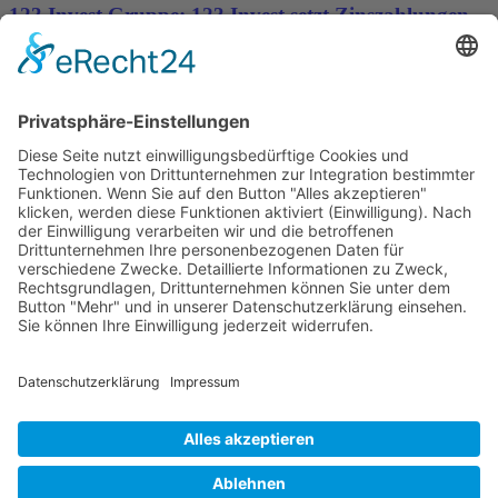
123 Invest Gruppe: 123 Invest setzt Zinszahlungen
aus und stellt Insolvenzantrag – Ihre Rechte als
Anleger
Wichtiges
Impressum
Datenschutz
Kooperation
Werbung
Presse- und Öffentlichkeitsarbeit
Aktuelles
Blog
Themenwelt
Zertifikat
Geprüfter Franchisegeber