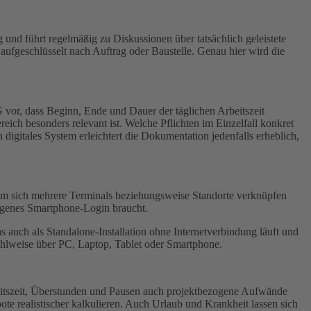
 und führt regelmäßig zu Diskussionen über tatsächlich geleistete
aufgeschlüsselt nach Auftrag oder Baustelle. Genau hier wird die
 vor, dass Beginn, Ende und Dauer der täglichen Arbeitszeit
ich besonders relevant ist. Welche Pflichten im Einzelfall konkret
digitales System erleichtert die Dokumentation jedenfalls erheblich,
 dem sich mehrere Terminals beziehungsweise Standorte verknüpfen
eigenes Smartphone-Login braucht.
as auch als Standalone-Installation ohne Internetverbindung läuft und
wahlweise über PC, Laptop, Tablet oder Smartphone.
beitszeit, Überstunden und Pausen auch projektbezogene Aufwände
ote realistischer kalkulieren. Auch Urlaub und Krankheit lassen sich