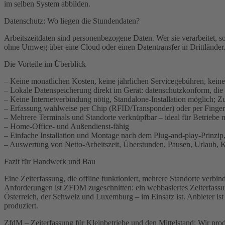
im selben System abbilden.
Datenschutz: Wo liegen die Stundendaten?
Arbeitszeitdaten sind personenbezogene Daten. Wer sie verarbeitet, 
ohne Umweg über eine Cloud oder einen Datentransfer in Drittländer
Die Vorteile im Überblick
– Keine monatlichen Kosten, keine jährlichen Servicegebühren, kein
– Lokale Datenspeicherung direkt im Gerät: datenschutzkonform, di
– Keine Internetverbindung nötig, Standalone-Installation möglich; 
– Erfassung wahlweise per Chip (RFID/Transponder) oder per Finger
– Mehrere Terminals und Standorte verknüpfbar – ideal für Betriebe 
– Home-Office- und Außendienst-fähig
– Einfache Installation und Montage nach dem Plug-and-play-Prinzip,
– Auswertung von Netto-Arbeitszeit, Überstunden, Pausen, Urlaub,
Fazit für Handwerk und Bau
Eine Zeiterfassung, die offline funktioniert, mehrere Standorte ver
Anforderungen ist ZFDM zugeschnitten: ein webbasiertes Zeiterfass
Österreich, der Schweiz und Luxemburg – im Einsatz ist. Anbieter i
produziert.
ZfdM – Zeiterfassung für Kleinbetriebe und den Mittelstand: Wir pro