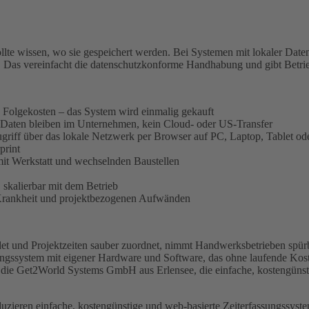
sollte wissen, wo sie gespeichert werden. Bei Systemen mit lokaler Da
. Das vereinfacht die datenschutzkonforme Handhabung und gibt Betrieb
e Folgekosten – das System wird einmalig gekauft
e Daten bleiben im Unternehmen, kein Cloud- oder US-Transfer
Zugriff über das lokale Netzwerk per Browser auf PC, Laptop, Tablet o
print
mit Werkstatt und wechselnden Baustellen
 skalierbar mit dem Betrieb
 Krankheit und projektbezogenen Aufwänden
bindet und Projektzeiten sauber zuordnet, nimmt Handwerksbetrieben spü
ungssystem mit eigener Hardware und Software, das ohne laufende Ko
st die Get2World Systems GmbH aus Erlensee, die einfache, kostengüns
duzieren einfache, kostengünstige und web-basierte Zeiterfassungssys