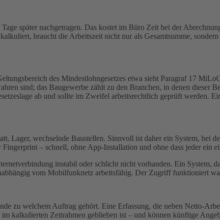
n
 Tage später nachgetragen. Das kostet im Büro Zeit bei der Abrechnung
lkuliert, braucht die Arbeitszeit nicht nur als Gesamtsumme, sondern 
m Geltungsbereich des Mindestlohngesetzes etwa sieht Paragraf 17 MiLoG
hren sind; das Baugewerbe zählt zu den Branchen, in denen dieser Bere
tzeslage ab und sollte im Zweifel arbeitsrechtlich geprüft werden. Ein 
att, Lager, wechselnde Baustellen. Sinnvoll ist daher ein System, bei
 Fingerprint – schnell, ohne App-Installation und ohne dass jeder ein 
Internetverbindung instabil oder schlicht nicht vorhanden. Ein System, d
 unabhängig vom Mobilfunknetz arbeitsfähig. Der Zugriff funktioniert 
tunde zu welchem Auftrag gehört. Eine Erfassung, die neben Netto-Ar
g im kalkulierten Zeitrahmen geblieben ist – und können künftige Angeb