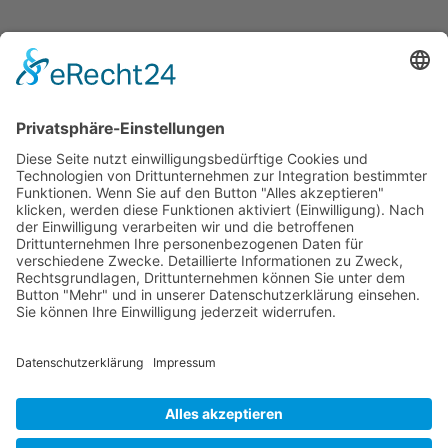
Dronus sichert sich 15 Millionen Dollar und treibt
den Aufbau autonomer Luftinfrastruktur voran
Wichtiges
Impressum
Datenschutz
Kooperation
Werbung
Presse- und Öffentlichkeitsarbeit
Aktuelles
Blog
Themenwelt
Zertifikat
Geprüfter Franchisegeber