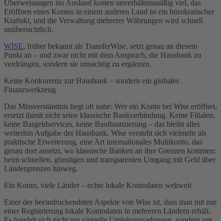
Überweisungen ins Ausland kosten unverhältnismäßig viel, das
Eröffnen eines Kontos in einem anderen Land ist ein bürokratischer
Kraftakt, und die Verwaltung mehrerer Währungen wird schnell
unübersichtlich.
WISE
, früher bekannt als TransferWise, setzt genau an diesem
Punkt an – und zwar nicht mit dem Anspruch, die Hausbank zu
verdrängen, sondern sie umsichtig zu ergänzen.
Keine Konkurrenz zur Hausbank – sondern ein globales
Finanzwerkzeug
Das Missverständnis liegt oft nahe: Wer ein Konto bei Wise eröffnet,
ersetzt damit nicht seine klassische Bankverbindung. Keine Filialen,
keine Bargeldservices, keine Baufinanzierung – das bleibt alles
weiterhin Aufgabe der Hausbank. Wise versteht sich vielmehr als
praktische Erweiterung, eine Art internationales Multikonto, das
genau dort ansetzt, wo klassische Banken an ihre Grenzen kommen:
beim schnellen, günstigen und transparenten Umgang mit Geld über
Ländergrenzen hinweg.
Ein Konto, viele Länder – echte lokale Kontodaten weltweit
Einer der beeindruckendsten Aspekte von Wise ist, dass man mit nur
einer Registrierung lokale Kontodaten in mehreren Ländern erhält.
Es handelt sich nicht um virtuelle Umleitungsadressen, sondern um