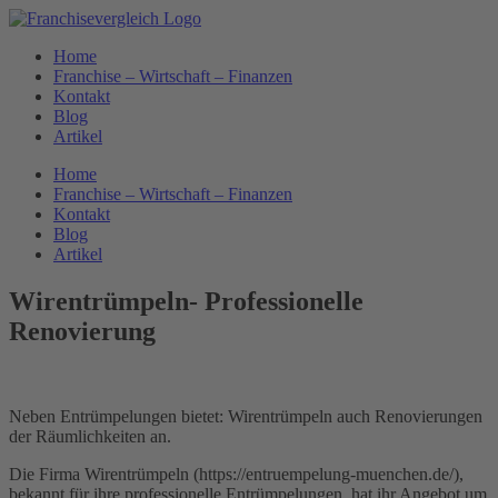
Zum
Inhalt
Home
springen
Franchise – Wirtschaft – Finanzen
Kontakt
Blog
Artikel
Home
Franchise – Wirtschaft – Finanzen
Kontakt
Blog
Artikel
Wirentrümpeln- Professionelle
Renovierung
Neben Entrümpelungen bietet: Wirentrümpeln auch Renovierungen
der Räumlichkeiten an.
Die Firma Wirentrümpeln (https://entruempelung-muenchen.de/),
bekannt für ihre professionelle Entrümpelungen, hat ihr Angebot um