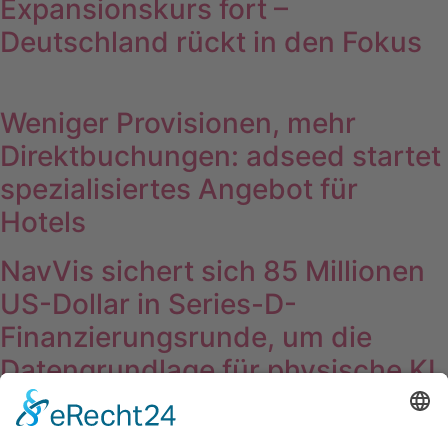
Expansionskurs fort –
Deutschland rückt in den Fokus
Weniger Provisionen, mehr
Direktbuchungen: adseed startet
spezialisiertes Angebot für
Hotels
NavVis sichert sich 85 Millionen
US-Dollar in Series-D-
Finanzierungsrunde, um die
Datengrundlage für physische KI
bereitzustellen