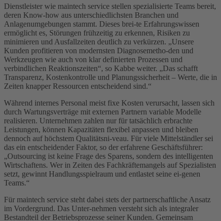
Dienstleister wie maintech service stellen spezialisierte Teams bereit,
deren Know-how aus unterschiedlichsten Branchen und
Anlagenumgebungen stammt. Dieses brei-te Erfahrungswissen
ermöglicht es, Störungen frühzeitig zu erkennen, Risiken zu
minimieren und Ausfallzeiten deutlich zu verkürzen. „Unsere
Kunden profitieren von modernsten Diagnosemetho-den und
Werkzeugen wie auch von klar definierten Prozessen und
verbindlichen Reaktionszeiten“, so Kabbe weiter. „Das schafft
Transparenz, Kostenkontrolle und Planungssicherheit – Werte, die in
Zeiten knapper Ressourcen entscheidend sind.“
Während internes Personal meist fixe Kosten verursacht, lassen sich
durch Wartungsverträge mit externen Partnern variable Modelle
realisieren. Unternehmen zahlen nur für tatsächlich erbrachte
Leistungen, können Kapazitäten flexibel anpassen und bleiben
dennoch auf höchstem Qualitätsni-veau. Für viele Mittelständler sei
das ein entscheidender Faktor, so der erfahrene Geschäftsführer:
„Outsourcing ist keine Frage des Sparens, sondern des intelligenten
Wirtschaftens. Wer in Zeiten des Fachkräftemangels auf Spezialisten
setzt, gewinnt Handlungsspielraum und entlastet seine ei-genen
Teams.“
Für maintech service steht dabei stets der partnerschaftliche Ansatz
im Vordergrund. Das Unter-nehmen versteht sich als integraler
Bestandteil der Betriebsprozesse seiner Kunden. Gemeinsam