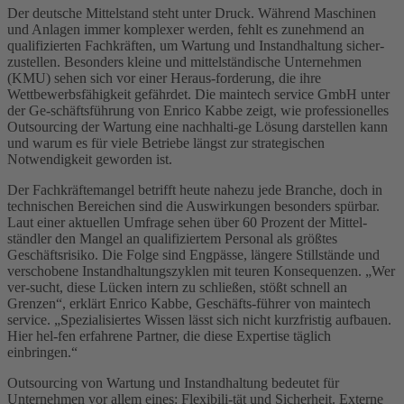
Der deutsche Mittelstand steht unter Druck. Während Maschinen
und Anlagen immer komplexer werden, fehlt es zunehmend an
qualifizierten Fachkräften, um Wartung und Instandhaltung sicher-
zustellen. Besonders kleine und mittelständische Unternehmen
(KMU) sehen sich vor einer Heraus-forderung, die ihre
Wettbewerbsfähigkeit gefährdet. Die maintech service GmbH unter
der Ge-schäftsführung von Enrico Kabbe zeigt, wie professionelles
Outsourcing der Wartung eine nachhalti-ge Lösung darstellen kann
und warum es für viele Betriebe längst zur strategischen
Notwendigkeit geworden ist.
Der Fachkräftemangel betrifft heute nahezu jede Branche, doch in
technischen Bereichen sind die Auswirkungen besonders spürbar.
Laut einer aktuellen Umfrage sehen über 60 Prozent der Mittel-
ständler den Mangel an qualifiziertem Personal als größtes
Geschäftsrisiko. Die Folge sind Engpässe, längere Stillstände und
verschobene Instandhaltungszyklen mit teuren Konsequenzen. „Wer
ver-sucht, diese Lücken intern zu schließen, stößt schnell an
Grenzen“, erklärt Enrico Kabbe, Geschäfts-führer von maintech
service. „Spezialisiertes Wissen lässt sich nicht kurzfristig aufbauen.
Hier hel-fen erfahrene Partner, die diese Expertise täglich
einbringen.“
Outsourcing von Wartung und Instandhaltung bedeutet für
Unternehmen vor allem eines: Flexibili-tät und Sicherheit. Externe