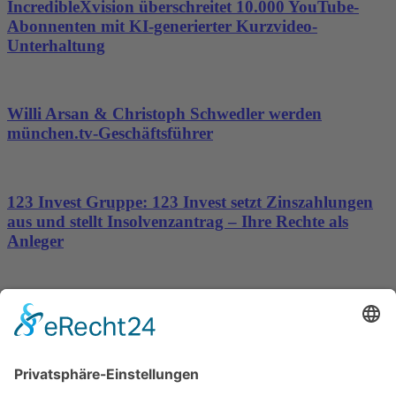
IncredibleXvision überschreitet 10.000 YouTube-
Abonnenten mit KI-generierter Kurzvideo-
Unterhaltung
Willi Arsan & Christoph Schwedler werden
münchen.tv-Geschäftsführer
123 Invest Gruppe: 123 Invest setzt Zinszahlungen
aus und stellt Insolvenzantrag – Ihre Rechte als
Anleger
Dronus sichert sich 15 Millionen Dollar und treibt
den Aufbau autonomer Luftinfrastruktur voran
Wichtiges