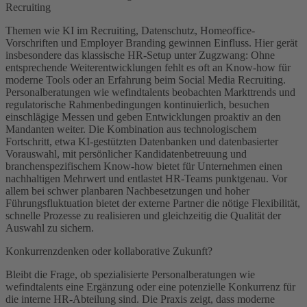
Recruiting
Themen wie KI im Recruiting, Datenschutz, Homeoffice-
Vorschriften und Employer Branding gewinnen Einfluss. Hier gerät
insbesondere das klassische HR-Setup unter Zugzwang: Ohne
entsprechende Weiterentwicklungen fehlt es oft an Know-how für
moderne Tools oder an Erfahrung beim Social Media Recruiting.
Personalberatungen wie wefindtalents beobachten Markttrends und
regulatorische Rahmenbedingungen kontinuierlich, besuchen
einschlägige Messen und geben Entwicklungen proaktiv an den
Mandanten weiter. Die Kombination aus technologischem
Fortschritt, etwa KI-gestützten Datenbanken und datenbasierter
Vorauswahl, mit persönlicher Kandidatenbetreuung und
branchenspezifischem Know-how bietet für Unternehmen einen
nachhaltigen Mehrwert und entlastet HR-Teams punktgenau. Vor
allem bei schwer planbaren Nachbesetzungen und hoher
Führungsfluktuation bietet der externe Partner die nötige Flexibilität,
schnelle Prozesse zu realisieren und gleichzeitig die Qualität der
Auswahl zu sichern.
Konkurrenzdenken oder kollaborative Zukunft?
Bleibt die Frage, ob spezialisierte Personalberatungen wie
wefindtalents eine Ergänzung oder eine potenzielle Konkurrenz für
die interne HR-Abteilung sind. Die Praxis zeigt, dass moderne