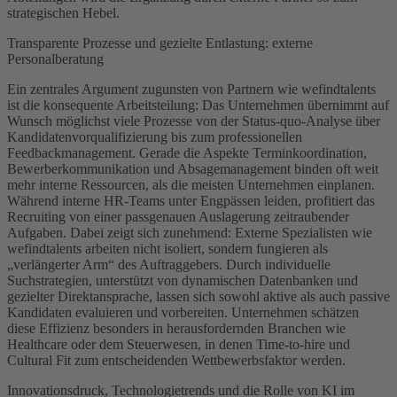
strategischen Hebel.
Transparente Prozesse und gezielte Entlastung: externe
Personalberatung
Ein zentrales Argument zugunsten von Partnern wie wefindtalents
ist die konsequente Arbeitsteilung: Das Unternehmen übernimmt auf
Wunsch möglichst viele Prozesse von der Status-quo-Analyse über
Kandidatenvorqualifizierung bis zum professionellen
Feedbackmanagement. Gerade die Aspekte Terminkoordination,
Bewerberkommunikation und Absagemanagement binden oft weit
mehr interne Ressourcen, als die meisten Unternehmen einplanen.
Während interne HR-Teams unter Engpässen leiden, profitiert das
Recruiting von einer passgenauen Auslagerung zeitraubender
Aufgaben. Dabei zeigt sich zunehmend: Externe Spezialisten wie
wefindtalents arbeiten nicht isoliert, sondern fungieren als
„verlängerter Arm“ des Auftraggebers. Durch individuelle
Suchstrategien, unterstützt von dynamischen Datenbanken und
gezielter Direktansprache, lassen sich sowohl aktive als auch passive
Kandidaten evaluieren und vorbereiten. Unternehmen schätzen
diese Effizienz besonders in herausfordernden Branchen wie
Healthcare oder dem Steuerwesen, in denen Time-to-hire und
Cultural Fit zum entscheidenden Wettbewerbsfaktor werden.
Innovationsdruck, Technologietrends und die Rolle von KI im