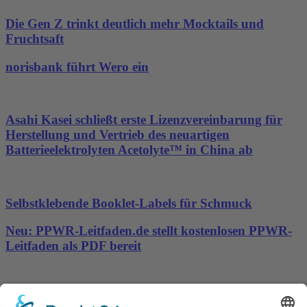
Die Gen Z trinkt deutlich mehr Mocktails und
Fruchtsaft
norisbank führt Wero ein
Asahi Kasei schließt erste Lizenzvereinbarung für
Herstellung und Vertrieb des neuartigen
Batterieelektrolyten Acetolyte™ in China ab
Selbstklebende Booklet-Labels für Schmuck
Neu: PPWR-Leitfaden.de stellt kostenlosen PPWR-
Leitfaden als PDF bereit
PR-Workflow für Pressetexte erhält journalistische