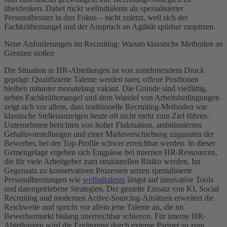
überdenken. Dabei rückt wefindtalents als spezialisierter
Personalberater in den Fokus – nicht zuletzt, weil sich der
Fachkräftemangel und der Anspruch an Agilität spürbar zuspitzen.
Neue Anforderungen im Recruiting: Warum klassische Methoden an
Grenzen stoßen
Die Situation in HR-Abteilungen ist von zunehmendem Druck
geprägt: Qualifizierte Talente werden rarer, offene Positionen
bleiben mitunter monatelang vakant. Die Gründe sind vielfältig,
neben Fachkräftemangel und dem Wandel von Arbeitsbedingungen
zeigt sich vor allem, dass traditionelle Recruiting-Methoden wie
klassische Stellenanzeigen heute oft nicht mehr zum Ziel führen.
Unternehmen berichten von hoher Fluktuation, ambitionierten
Gehaltsvorstellungen und einer Marktverschiebung zugunsten der
Bewerber, bei der Top-Profile schwer erreichbar werden. In dieser
Gemengelage ergeben sich Engpässe bei internen HR-Ressourcen,
die für viele Arbeitgeber zum strukturellen Risiko werden. Im
Gegensatz zu konservativen Prozessen setzen spezialisierte
Personalberatungen wie
wefindtalents
längst auf innovative Tools
und datengetriebene Strategien. Der gezielte Einsatz von KI, Social
Recruiting und modernen Active-Sourcing-Ansätzen erweitert die
Reichweite und spricht vor allem jene Talente an, die im
Bewerbermarkt bislang unerreichbar schienen. Für interne HR-
Abteilungen wird die Ergänzung durch externe Partner so zum