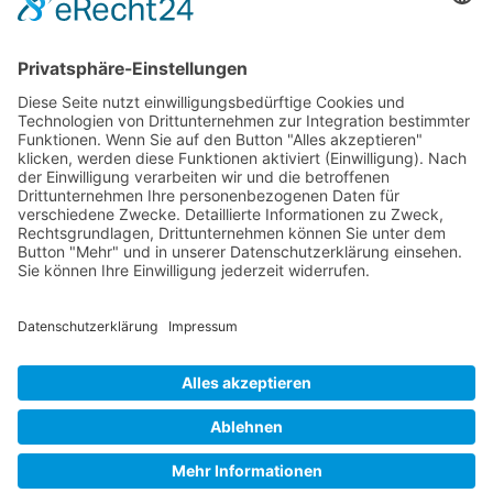
Qualitätskontrolle
Wichtiges
Impressum
Datenschutz
Kooperation
Werbung
Presse- und Öffentlichkeitsarbeit
Aktuelles
Blog
Themenwelt
Zertifikat
Geprüfter Franchisegeber
© 2023 Franchisevergleich.eu