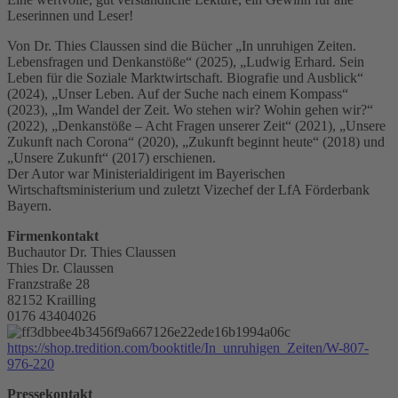
Leserinnen und Leser!
Von Dr. Thies Claussen sind die Bücher „In unruhigen Zeiten.
Lebensfragen und Denkanstöße“ (2025), „Ludwig Erhard. Sein
Leben für die Soziale Marktwirtschaft. Biografie und Ausblick“
(2024), „Unser Leben. Auf der Suche nach einem Kompass“
(2023), „Im Wandel der Zeit. Wo stehen wir? Wohin gehen wir?“
(2022), „Denkanstöße – Acht Fragen unserer Zeit“ (2021), „Unsere
Zukunft nach Corona“ (2020), „Zukunft beginnt heute“ (2018) und
„Unsere Zukunft“ (2017) erschienen.
Der Autor war Ministerialdirigent im Bayerischen
Wirtschaftsministerium und zuletzt Vizechef der LfA Förderbank
Bayern.
Firmenkontakt
Buchautor Dr. Thies Claussen
Thies Dr. Claussen
Franzstraße 28
82152 Krailling
0176 43404026
https://shop.tredition.com/booktitle/In_unruhigen_Zeiten/W-807-
976-220
Pressekontakt