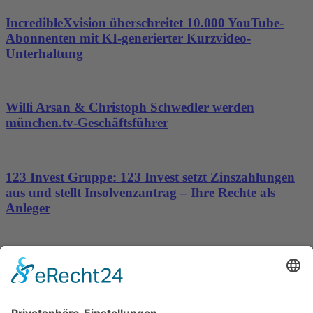
IncredibleXvision überschreitet 10.000 YouTube-
Abonnenten mit KI-generierter Kurzvideo-
Unterhaltung
Willi Arsan & Christoph Schwedler werden
münchen.tv-Geschäftsführer
123 Invest Gruppe: 123 Invest setzt Zinszahlungen
aus und stellt Insolvenzantrag – Ihre Rechte als
Anleger
Dronus sichert sich 15 Millionen Dollar und treibt
den Aufbau autonomer Luftinfrastruktur voran
Wichtiges