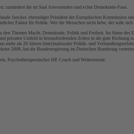
uten: zumindest die im Saal Anwesenden sind echte Demokratie-Fans.
laude Juncker, ehemaliger Präsident der Europäischen Kommission un
cher Faktor für Politik. Wer die Menschen nicht liebe, der solle sich v
zu den Themen Macht, Demokratie, Politik und Freiheit. Im Sinne des E
und privaten Umfeld in herausfordernden Zeiten in die gute Richtung z
 aus mehr als 20 Jahren (inter)nationaler Politik- und Verhandlungserf
rise 2008, hat die Bundesregierung im Deutschen Bundestag vertreten 
orin, Psychotherapeutischer HP, Coach und Weltreisende.