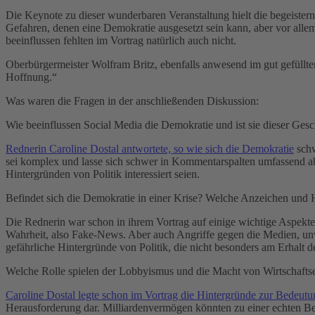
Die Keynote zu dieser wunderbaren Veranstaltung hielt die begeistern
Gefahren, denen eine Demokratie ausgesetzt sein kann, aber vor alle
beeinflussen fehlten im Vortrag natürlich auch nicht.
Oberbürgermeister Wolfram Britz, ebenfalls anwesend im gut gefüllte
Hoffnung.“
Was waren die Fragen in der anschließenden Diskussion:
Wie beeinflussen Social Media die Demokratie und ist sie dieser Ge
Rednerin Caroline Dostal antwortete, so wie sich die Demokratie
schw
sei komplex und lasse sich schwer in Kommentarspalten umfassend a
Hintergründen von Politik interessiert seien.
Befindet sich die Demokratie in einer Krise? Welche Anzeichen und H
Die Rednerin war schon in ihrem Vortrag auf einige wichtige Aspekte
Wahrheit, also Fake-News. Aber auch Angriffe gegen die Medien, unv
gefährliche Hintergründe von Politik, die nicht besonders am Erhalt de
Welche Rolle spielen der Lobbyismus und die Macht von Wirtschaftsel
Caroline Dostal legte schon im Vortrag die Hintergründe zur Bedeutun
Herausforderung dar. Milliardenvermögen könnten zu einer echten Be