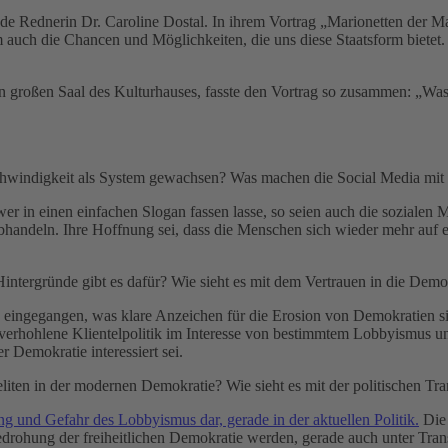
de Rednerin Dr. Caroline Dostal. In ihrem Vortrag „Marionetten der Mach
m auch die Chancen und Möglichkeiten, die uns diese Staatsform bietet
n großen Saal des Kulturhauses, fasste den Vortrag so zusammen: „Was
schwindigkeit als System gewachsen? Was machen die Social Media mit d
er in einen einfachen Slogan fassen lasse, so seien auch die sozialen 
bhandeln. Ihre Hoffnung sei, dass die Menschen sich wieder mehr auf
intergründe gibt es dafür? Wie sieht es mit dem Vertrauen in die Demo
 eingegangen, was klare Anzeichen für die Erosion von Demokratien sin
erhohlene Klientelpolitik im Interesse von bestimmtem Lobbyismus und
r Demokratie interessiert sei.
iten in der modernen Demokratie? Wie sieht es mit der politischen Tr
g und Gefahr des Lobbyismus dar, gerade in der aktuellen Politik.
Die 
drohung der freiheitlichen Demokratie werden, gerade auch unter Tran