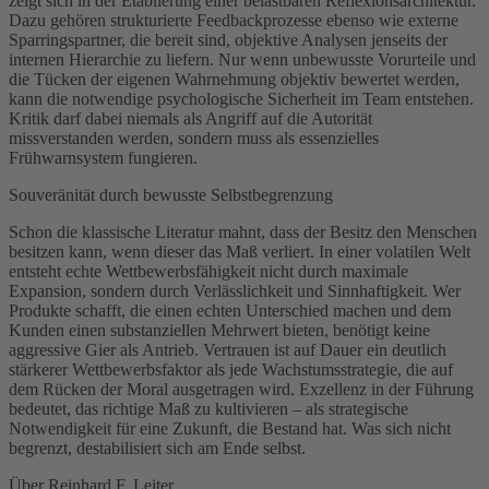
zeigt sich in der Etablierung einer belastbaren Reflexionsarchitektur.
Dazu gehören strukturierte Feedbackprozesse ebenso wie externe
Sparringspartner, die bereit sind, objektive Analysen jenseits der
internen Hierarchie zu liefern. Nur wenn unbewusste Vorurteile und
die Tücken der eigenen Wahrnehmung objektiv bewertet werden,
kann die notwendige psychologische Sicherheit im Team entstehen.
Kritik darf dabei niemals als Angriff auf die Autorität
missverstanden werden, sondern muss als essenzielles
Frühwarnsystem fungieren.
Souveränität durch bewusste Selbstbegrenzung
Schon die klassische Literatur mahnt, dass der Besitz den Menschen
besitzen kann, wenn dieser das Maß verliert. In einer volatilen Welt
entsteht echte Wettbewerbsfähigkeit nicht durch maximale
Expansion, sondern durch Verlässlichkeit und Sinnhaftigkeit. Wer
Produkte schafft, die einen echten Unterschied machen und dem
Kunden einen substanziellen Mehrwert bieten, benötigt keine
aggressive Gier als Antrieb. Vertrauen ist auf Dauer ein deutlich
stärkerer Wettbewerbsfaktor als jede Wachstumsstrategie, die auf
dem Rücken der Moral ausgetragen wird. Exzellenz in der Führung
bedeutet, das richtige Maß zu kultivieren – als strategische
Notwendigkeit für eine Zukunft, die Bestand hat. Was sich nicht
begrenzt, destabilisiert sich am Ende selbst.
Über Reinhard F. Leiter