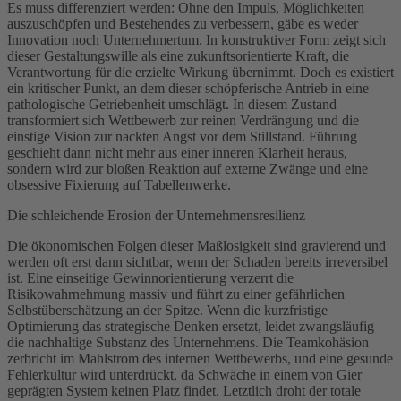
Es muss differenziert werden: Ohne den Impuls, Möglichkeiten
auszuschöpfen und Bestehendes zu verbessern, gäbe es weder
Innovation noch Unternehmertum. In konstruktiver Form zeigt sich
dieser Gestaltungswille als eine zukunftsorientierte Kraft, die
Verantwortung für die erzielte Wirkung übernimmt. Doch es existiert
ein kritischer Punkt, an dem dieser schöpferische Antrieb in eine
pathologische Getriebenheit umschlägt. In diesem Zustand
transformiert sich Wettbewerb zur reinen Verdrängung und die
einstige Vision zur nackten Angst vor dem Stillstand. Führung
geschieht dann nicht mehr aus einer inneren Klarheit heraus,
sondern wird zur bloßen Reaktion auf externe Zwänge und eine
obsessive Fixierung auf Tabellenwerke.
Die schleichende Erosion der Unternehmensresilienz
Die ökonomischen Folgen dieser Maßlosigkeit sind gravierend und
werden oft erst dann sichtbar, wenn der Schaden bereits irreversibel
ist. Eine einseitige Gewinnorientierung verzerrt die
Risikowahrnehmung massiv und führt zu einer gefährlichen
Selbstüberschätzung an der Spitze. Wenn die kurzfristige
Optimierung das strategische Denken ersetzt, leidet zwangsläufig
die nachhaltige Substanz des Unternehmens. Die Teamkohäsion
zerbricht im Mahlstrom des internen Wettbewerbs, und eine gesunde
Fehlerkultur wird unterdrückt, da Schwäche in einem von Gier
geprägten System keinen Platz findet. Letztlich droht der totale