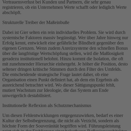
Vertrauensverlust bei Kunden und Partnern, die sehr genau
registrieren, ob ein Unternehmen Werte schafft oder lediglich Werte
abschöpft.
Strukturelle Treiber der Maßeinbuße
Dabei ist Gier selten ein rein individuelles Problem. Sie wird durch
systemische Faktoren massiv begünstigt. Wer über Jahre hinweg nur
Erfolg kennt, entwickelt eine gefährliche Blindheit gegenüber den
eigenen Grenzen. Wenn zudem Anreizsysteme den schnellen Bonus
über die langfristige Wertschöpfung stellen, wird die Maßlosigkeit
geradezu institutionell belohnt. Hinzu kommt die Isolation, die oft
mit zunehmender Hierarchie einhergeht. Je höher die Position, desto
seltener dringen kritische Stimmen durch den Filter des Umfelds.
Die entscheidende strategische Frage lautet daher, ob eine
Organisation einen Punkt definiert hat, ab dem ein Ergebnis als
ausreichend betrachtet wird. Wo dieser Sättigungspunkt fehlt,
mutiert Wachstum zur Ideologie, die das System am Ende
unweigerlich destabilisiert.
Institutionelle Reflexion als Schutzmechanismus
Um diesen Fehlentwicklungen entgegenzuwirken, bedarf es einer
Kultur der Selbstbegrenzung, die nicht als Verzicht, sondern als
höchste Form der Souveränität begriffen wird. Führungsleistung