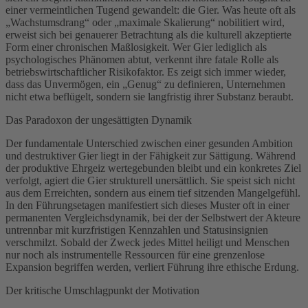
einer vermeintlichen Tugend gewandelt: die Gier. Was heute oft als
„Wachstumsdrang“ oder „maximale Skalierung“ nobilitiert wird,
erweist sich bei genauerer Betrachtung als die kulturell akzeptierte
Form einer chronischen Maßlosigkeit. Wer Gier lediglich als
psychologisches Phänomen abtut, verkennt ihre fatale Rolle als
betriebswirtschaftlicher Risikofaktor. Es zeigt sich immer wieder,
dass das Unvermögen, ein „Genug“ zu definieren, Unternehmen
nicht etwa beflügelt, sondern sie langfristig ihrer Substanz beraubt.
Das Paradoxon der ungesättigten Dynamik
Der fundamentale Unterschied zwischen einer gesunden Ambition
und destruktiver Gier liegt in der Fähigkeit zur Sättigung. Während
der produktive Ehrgeiz wertegebunden bleibt und ein konkretes Ziel
verfolgt, agiert die Gier strukturell unersättlich. Sie speist sich nicht
aus dem Erreichten, sondern aus einem tief sitzenden Mangelgefühl.
In den Führungsetagen manifestiert sich dieses Muster oft in einer
permanenten Vergleichsdynamik, bei der der Selbstwert der Akteure
untrennbar mit kurzfristigen Kennzahlen und Statusinsignien
verschmilzt. Sobald der Zweck jedes Mittel heiligt und Menschen
nur noch als instrumentelle Ressourcen für eine grenzenlose
Expansion begriffen werden, verliert Führung ihre ethische Erdung.
Der kritische Umschlagpunkt der Motivation