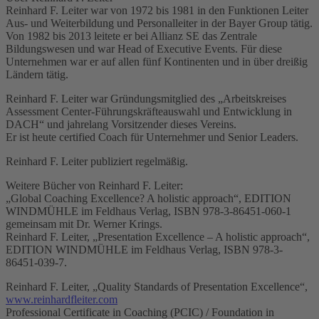
Reinhard F. Leiter war von 1972 bis 1981 in den Funktionen Leiter
Aus- und Weiterbildung und Personalleiter in der Bayer Group tätig.
Von 1982 bis 2013 leitete er bei Allianz SE das Zentrale
Bildungswesen und war Head of Executive Events. Für diese
Unternehmen war er auf allen fünf Kontinenten und in über dreißig
Ländern tätig.
Reinhard F. Leiter war Gründungsmitglied des „Arbeitskreises
Assessment Center-Führungskräfteauswahl und Entwicklung in
DACH“ und jahrelang Vorsitzender dieses Vereins.
Er ist heute certified Coach für Unternehmer und Senior Leaders.
Reinhard F. Leiter publiziert regelmäßig.
Weitere Bücher von Reinhard F. Leiter:
„Global Coaching Excellence? A holistic approach“, EDITION
WINDMÜHLE im Feldhaus Verlag, ISBN 978-3-86451-060-1
gemeinsam mit Dr. Werner Krings.
Reinhard F. Leiter, „Presentation Excellence – A holistic approach“,
EDITION WINDMÜHLE im Feldhaus Verlag, ISBN 978-3-
86451-039-7.
Reinhard F. Leiter, „Quality Standards of Presentation Excellence“,
www.reinhardfleiter.com
Professional Certificate in Coaching (PCIC) / Foundation in