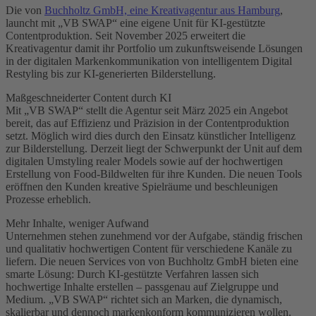
Die von
Buchholtz GmbH, eine Kreativagentur aus Hamburg
,
launcht mit „VB SWAP“ eine eigene Unit für KI-gestützte
Contentproduktion. Seit November 2025 erweitert die
Kreativagentur damit ihr Portfolio um zukunftsweisende Lösungen
in der digitalen Markenkommunikation von intelligentem Digital
Restyling bis zur KI-generierten Bilderstellung.
Maßgeschneiderter Content durch KI
Mit „VB SWAP“ stellt die Agentur seit März 2025 ein Angebot
bereit, das auf Effizienz und Präzision in der Contentproduktion
setzt. Möglich wird dies durch den Einsatz künstlicher Intelligenz
zur Bilderstellung. Derzeit liegt der Schwerpunkt der Unit auf dem
digitalen Umstyling realer Models sowie auf der hochwertigen
Erstellung von Food-Bildwelten für ihre Kunden. Die neuen Tools
eröffnen den Kunden kreative Spielräume und beschleunigen
Prozesse erheblich.
Mehr Inhalte, weniger Aufwand
Unternehmen stehen zunehmend vor der Aufgabe, ständig frischen
und qualitativ hochwertigen Content für verschiedene Kanäle zu
liefern. Die neuen Services von von Buchholtz GmbH bieten eine
smarte Lösung: Durch KI-gestützte Verfahren lassen sich
hochwertige Inhalte erstellen – passgenau auf Zielgruppe und
Medium. „VB SWAP“ richtet sich an Marken, die dynamisch,
skalierbar und dennoch markenkonform kommunizieren wollen.