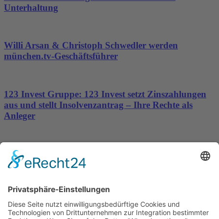
Unterhaltung
Willi Arsan & Christoph Schwedler werden
münchen.tv-Geschäftsführer
123 Invest Gruppe: 123 Invest setzt Zinszahlungen
aus und stellt Insolvenzantrag – Ihre Rechte als
Anleger
Dronus sichert sich 15 Millionen Dollar und treibt
den Aufbau autonomer Luftinfrastruktur voran
Wichtiges
Impressum
Datenschutz