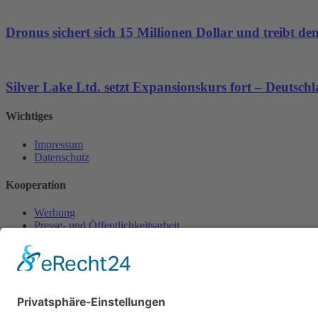
Dronus sichert sich 15 Millionen Dollar und treibt 
Silver Lake Ltd. setzt Expansionskurs fort – Deutsch
Wichtiges
Impressum
Datenschutz
Kooperation
Werbung
Presse- und Öffentlichkeitsarbeit
Aktuelles
Blog
Themenwelt