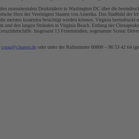
en monumentalen Denkmälern in Washington DC über die beeindrucken
rische Herz der Vereinigten Staaten von Amerika. Das Stadtbild der 
meisten kostenlos besichtigt werden können. Virginia beeindruckt mit 
rk und den langen Stränden in Virginia Beach. Entlang der Chesapeake 
reuzfahrtschiffe. Insgesamt 13 Ferienstraßen, sogenannte Scenic Drives
n
crusa@claasen.de
oder unter der Rufnummer 00800 – 96 53 42 64 (geb