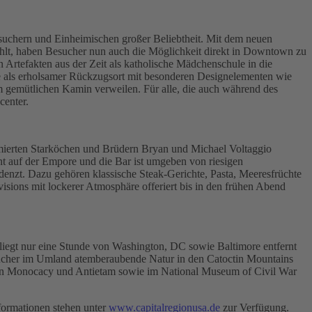
esuchern und Einheimischen großer Beliebtheit. Mit dem neuen
zählt, haben Besucher nun auch die Möglichkeit direkt in Downtown zu
 Artefakten aus der Zeit als katholische Mädchenschule in die
ie als erholsamer Rückzugsort mit besonderen Designelementen wie
m gemütlichen Kamin verweilen. Für alle, die auch während des
center.
mierten Starköchen und Brüdern Bryan und Michael Voltaggio
t auf der Empore und die Bar ist umgeben von riesigen
denzt. Dazu gehören klassische Steak-Gerichte, Pasta, Meeresfrüchte
sions mit lockerer Atmosphäre offeriert bis in den frühen Abend
iegt nur eine Stunde von Washington, DC sowie Baltimore entfernt
esucher im Umland atemberaubende Natur in den Catoctin Mountains
 von Monocacy und Antietam sowie im National Museum of Civil War
ormationen stehen unter
www.capitalregionusa.de
zur Verfügung.