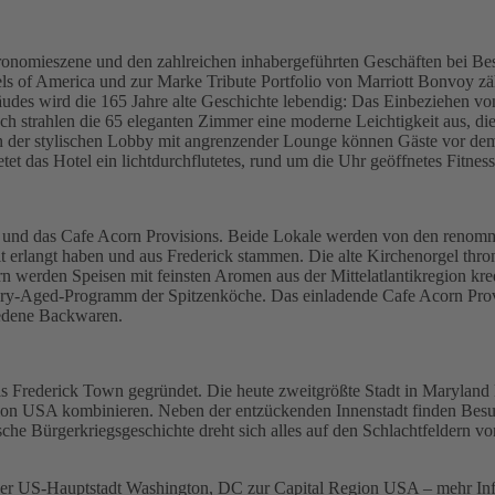
stronomieszene und den zahlreichen inhabergeführten Geschäften bei B
Hotels of America und zur Marke Tribute Portfolio von Marriott Bonvoy 
udes wird die 165 Jahre alte Geschichte lebendig: Das Einbeziehen von
ch strahlen die 65 eleganten Zimmer eine moderne Leichtigkeit aus, d
 In der stylischen Lobby mit angrenzender Lounge können Gäste vor de
et das Hotel ein lichtdurchflutetes, rund um die Uhr geöffnetes Fitness
rn und das Cafe Acorn Provisions. Beide Lokale werden von den renom
erlangt haben und aus Frederick stammen. Die alte Kirchenorgel thron
 werden Speisen mit feinsten Aromen aus der Mittelatlantikregion kre
 Dry-Aged-Programm der Spitzenköche. Das einladende Cafe Acorn Provi
iedene Backwaren.
 Frederick Town gegründet. Die heute zweitgrößte Stadt in Maryland l
 Region USA kombinieren. Neben der entzückenden Innenstadt finden B
che Bürgerkriegsgeschichte dreht sich alles auf den Schlachtfeldern
der US-Hauptstadt Washington, DC zur Capital Region USA – mehr Inf