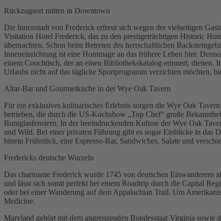
Rückzugsort mitten in Downtown
Die Innenstadt von Frederick erfreut sich wegen der vielseitigen Ga
Visitation Hotel Frederick, das zu den prestigeträchtigen Historic 
übernachten. Schon beim Betreten des herrschaftlichen Backsteingebä
Inneneinrichtung ist eine Hommage an das frühere Leben hier. Denno
einem Couchtisch, der an einen Bibliothekskatalog erinnert, dienen.
Urlaubs nicht auf das tägliche Sportprogramm verzichten möchten, biet
Altar-Bar und Gourmetküche in der Wye Oak Tavern
Für ein exklusives kulinarisches Erlebnis sorgen die Wye Oak Tave
betrieben, die durch die US-Kochshow „Top Chef“ große Bekanntheit 
Buntglasfenstern. In der beeindruckenden Kulisse der Wye Oak Tavern
und Wild. Bei einer privaten Führung gibt es sogar Einblicke in das
hinein Frühstück, eine Espresso-Bar, Sandwiches, Salate und versch
Fredericks deutsche Wurzeln
Das charmante Frederick wurde 1745 von deutschen Einwanderern als
und lässt sich somit perfekt bei einem Roadtrip durch die Capital
oder bei einer Wanderung auf dem Appalachian Trail. Um Amerikanis
Medicine.
Maryland gehört mit dem angrenzenden Bundesstaat Virginia sowie 