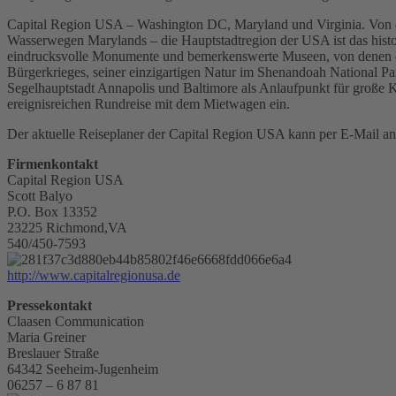
Capital Region USA – Washington DC, Maryland und Virginia. Von d
Wasserwegen Marylands – die Hauptstadtregion der USA ist das histo
eindrucksvolle Monumente und bemerkenswerte Museen, von denen die 
Bürgerkrieges, seiner einzigartigen Natur im Shenandoah National Pa
Segelhauptstadt Annapolis und Baltimore als Anlaufpunkt für große K
ereignisreichen Rundreise mit dem Mietwagen ein.
Der aktuelle Reiseplaner der Capital Region USA kann per E-Mail a
Firmenkontakt
Capital Region USA
Scott Balyo
P.O. Box 13352
23225 Richmond,VA
540/450-7593
http://www.capitalregionusa.de
Pressekontakt
Claasen Communication
Maria Greiner
Breslauer Straße
64342 Seeheim-Jugenheim
06257 – 6 87 81