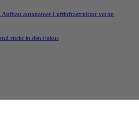
den Aufbau autonomer Luftinfrastruktur voran
land rückt in den Fokus