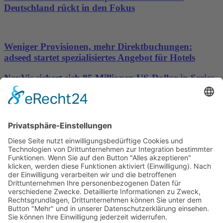
Deutschland rückt in den Fokus
Weniger Provisionen, mehr Direktbuchungen:
adseed startet spezialisiertes Angebot für Hotels
NavVis sichert sich 85 Millionen US-Dollar in Series-
D-Finanzierungsrunde, um die Datengrundlage für
physische KI bereitzustellen
Wichtiges
Impressum
Datenschutz
Kooperation
Werbung
Presse- und Öffentlichkeitsarbeit
Aktuelles