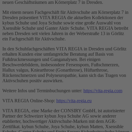
neuen Geschäftsräumen am Körnerplatz 7 in Dresden.
Mit einem neuen Fachgeschäft für Aktivschuhe am Körnerplatz 7 in
Dresden präsentiert VITA REGIA die aktuellen Kollektionen der
kybun Schuhe und Joya Schuhe sowie eine große Auswahl von
Xsensible Schuhe und Ganter Aktiv Schuhe. VITA REGIA betreibt
neben Dresden seit vielen Jahren in der Weberstraße 13 in Görlitz
ein Fachgeschäft für Aktivschuhe.
In den Schuhfachgeschäften VITA REGIA in Dresden und Görlitz
erhalten Kunden eine umfangreiche Beratung auf Basis von
Fußdruckmessungen und Ganganalysen. Bei einigen
Beschwerdebildern, insbesondere Fersensporn, Fußschmerzen,
Hallux valgus, Kniearthrose (Gonarthrose), Hüftarthrose,
Rückenschmerzen und Polyneuropathie, kann sich das Tragen von
Aktivschuhen positiv auswirken.
Weitere Infos und Terminbuchungen unter:
https://vita-regia.com
VITA REGIA Online-Shop:
https://vita-regia.eu
VITA REGIA, eine Marke der CONSIRY GmbH, ist autorisierter
Partner der Schweizer kybun Joya Schuhe AG sowie anderer
etablierter, hochwertiger Aktivschuhe-Marken mit dem AGR-
Zertifikat. kybun Schuhe, Joya Schuhe, kybun Matten, Xsensible
Schuhe, Ganter Schuhe und Steitz Secura Sicherheitsschuhe können