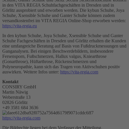
in den VITA REGIA Schuhfachgeschäften in Dresden und in
Görlitz ausprobiert und erworben werden. Die kybun Schuhe, Joya
Schuhe, Xsensible Schuhe und Ganter Schuhe können zudem
versandkostenfrei im VITA REGIA Online-Shop erworben werden:
https://vita-regia.eu
In den kybun Schuhe, Joya Schuhe, Xsensible Schuhe und Ganter
Schuhe Fachgeschäften in Dresden und Görlitz erhalten die Kunden
eine umfangreiche Beratung auf Basis von Fußdruckmessungen und
Ganganalysen. Bei einigen Beschwerdebildern, insbesondere
Fersensporn, Fußschmerzen, Hallux valgus, Kniearthrose
(Gonarthrose), Hüftarthrose, Rückenschmerzen und
Polyneuropathie, kann sich das Tragen von Aktivschuhen positiv
auswirken. Weitere Infos unter:
https://vita-regia.com
Kontakt
CONSIRY GmbH
Martin Näwig
Weberstraße 13
02826 Görlitz
+49 3581 684 3636
https://vita-regia.com
Die Bildrechte liegen bei dem Verfasser der Mitteilung.