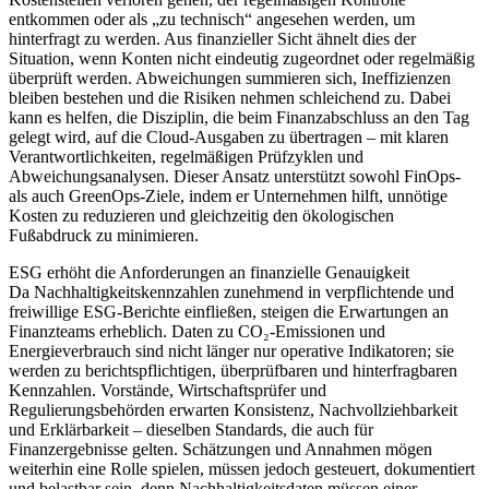
entkommen oder als „zu technisch“ angesehen werden, um
hinterfragt zu werden. Aus finanzieller Sicht ähnelt dies der
Situation, wenn Konten nicht eindeutig zugeordnet oder regelmäßig
überprüft werden. Abweichungen summieren sich, Ineffizienzen
bleiben bestehen und die Risiken nehmen schleichend zu. Dabei
kann es helfen, die Disziplin, die beim Finanzabschluss an den Tag
gelegt wird, auf die Cloud-Ausgaben zu übertragen – mit klaren
Verantwortlichkeiten, regelmäßigen Prüfzyklen und
Abweichungsanalysen. Dieser Ansatz unterstützt sowohl FinOps-
als auch GreenOps-Ziele, indem er Unternehmen hilft, unnötige
Kosten zu reduzieren und gleichzeitig den ökologischen
Fußabdruck zu minimieren.
ESG erhöht die Anforderungen an finanzielle Genauigkeit
Da Nachhaltigkeitskennzahlen zunehmend in verpflichtende und
freiwillige ESG-Berichte einfließen, steigen die Erwartungen an
Finanzteams erheblich. Daten zu CO₂-Emissionen und
Energieverbrauch sind nicht länger nur operative Indikatoren; sie
werden zu berichtspflichtigen, überprüfbaren und hinterfragbaren
Kennzahlen. Vorstände, Wirtschaftsprüfer und
Regulierungsbehörden erwarten Konsistenz, Nachvollziehbarkeit
und Erklärbarkeit – dieselben Standards, die auch für
Finanzergebnisse gelten. Schätzungen und Annahmen mögen
weiterhin eine Rolle spielen, müssen jedoch gesteuert, dokumentiert
und belastbar sein, denn Nachhaltigkeitsdaten müssen einer