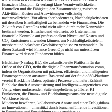
finanzielle Disziplin. Er verlangt klare Verantwortlichkeiten,
Kontrollen und die Fähigkeit, den Zusammenhang zwischen
Aktivitäten, Kosten und Auswirkungen vollständig
nachzuvollziehen. Vor allem aber bedeutet es, Nachhaltigkeitsdaten
mit derselben Ernsthaftigkeit zu behandeln wie Finanzdaten. Die
Zukunft von GreenOps wird nicht allein durch mehr Kennzahlen
bestimmt werden. Entscheidend wird sein, ob Unternehmen
finanzielle Kontrolle auf professionellem Niveau auf Kosten und
CO₂-Emissionen anwenden können, um Nachhaltigkeitsziele in
messbare und belastbare Geschäftsergebnisse zu verwandeln. In
dieser Zukunft wird Finance GreenOps nicht nur unterstützen –
Finance wird dessen Fundament bilden.
BlackLine (Nasdaq: BL), die zukunftsbereite Plattform für das
Office of the CFO, treibt die digitale Finanztransformation voran,
indem sie Organisationen mit präzisen, effizienten und intelligenten
Finanzoperationen ausstattet. Basierend auf der Studio360-Plattform
vereint BlackLine Daten, optimiert Prozesse und liefert Echtzeit-
Einblicke durch Automatisierung und Intelligenz – angetrieben von
Verity, einer umfassenden Suite eingebetteter, prüfbarer KI-
Funktionen, die Finanz- und Buchhaltungsteams eine neue digitale
Workforce bietet.
Mit einem bewährten, kollaborativen Ansatz und einer Erfolgsbilanz
an Innovationen – unterstützt durch branchenführende Investitionen
in Forschung und Entwicklung sowie erstklassige