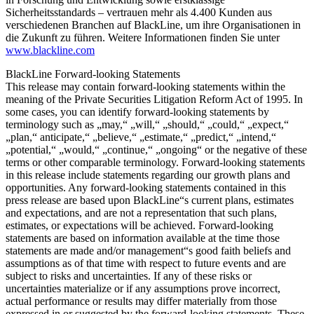
Sicherheitsstandards – vertrauen mehr als 4.400 Kunden aus
verschiedenen Branchen auf BlackLine, um ihre Organisationen in
die Zukunft zu führen. Weitere Informationen finden Sie unter
www.blackline.com
BlackLine Forward-looking Statements
This release may contain forward-looking statements within the
meaning of the Private Securities Litigation Reform Act of 1995. In
some cases, you can identify forward-looking statements by
terminology such as „may,“ „will,“ „should,“ „could,“ „expect,“
„plan,“ anticipate,“ „believe,“ „estimate,“ „predict,“ „intend,“
„potential,“ „would,“ „continue,“ „ongoing“ or the negative of these
terms or other comparable terminology. Forward-looking statements
in this release include statements regarding our growth plans and
opportunities. Any forward-looking statements contained in this
press release are based upon BlackLine“s current plans, estimates
and expectations, and are not a representation that such plans,
estimates, or expectations will be achieved. Forward-looking
statements are based on information available at the time those
statements are made and/or management“s good faith beliefs and
assumptions as of that time with respect to future events and are
subject to risks and uncertainties. If any of these risks or
uncertainties materialize or if any assumptions prove incorrect,
actual performance or results may differ materially from those
expressed in or suggested by the forward-looking statements. These