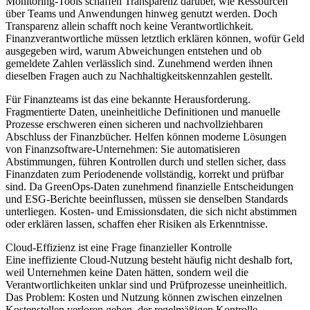
Monitoring-Tools schaffen Transparenz darüber, wie Ressourcen
über Teams und Anwendungen hinweg genutzt werden. Doch
Transparenz allein schafft noch keine Verantwortlichkeit.
Finanzverantwortliche müssen letztlich erklären können, wofür Geld
ausgegeben wird, warum Abweichungen entstehen und ob
gemeldete Zahlen verlässlich sind. Zunehmend werden ihnen
dieselben Fragen auch zu Nachhaltigkeitskennzahlen gestellt.
Für Finanzteams ist das eine bekannte Herausforderung.
Fragmentierte Daten, uneinheitliche Definitionen und manuelle
Prozesse erschweren einen sicheren und nachvollziehbaren
Abschluss der Finanzbücher. Helfen können moderne Lösungen
von Finanzsoftware-Unternehmen: Sie automatisieren
Abstimmungen, führen Kontrollen durch und stellen sicher, dass
Finanzdaten zum Periodenende vollständig, korrekt und prüfbar
sind. Da GreenOps-Daten zunehmend finanzielle Entscheidungen
und ESG-Berichte beeinflussen, müssen sie denselben Standards
unterliegen. Kosten- und Emissionsdaten, die sich nicht abstimmen
oder erklären lassen, schaffen eher Risiken als Erkenntnisse.
Cloud-Effizienz ist eine Frage finanzieller Kontrolle
Eine ineffiziente Cloud-Nutzung besteht häufig nicht deshalb fort,
weil Unternehmen keine Daten hätten, sondern weil die
Verantwortlichkeiten unklar sind und Prüfprozesse uneinheitlich.
Das Problem: Kosten und Nutzung können zwischen einzelnen
Kostenstellen verloren gehen, der regelmäßigen Kontrolle