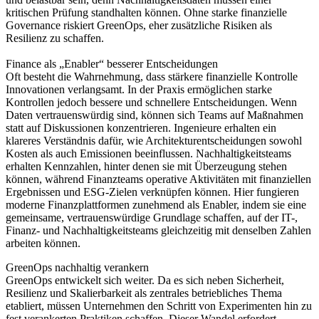
kritischen Prüfung standhalten können. Ohne starke finanzielle
Governance riskiert GreenOps, eher zusätzliche Risiken als
Resilienz zu schaffen.
Finance als „Enabler“ besserer Entscheidungen
Oft besteht die Wahrnehmung, dass stärkere finanzielle Kontrolle
Innovationen verlangsamt. In der Praxis ermöglichen starke
Kontrollen jedoch bessere und schnellere Entscheidungen. Wenn
Daten vertrauenswürdig sind, können sich Teams auf Maßnahmen
statt auf Diskussionen konzentrieren. Ingenieure erhalten ein
klareres Verständnis dafür, wie Architekturentscheidungen sowohl
Kosten als auch Emissionen beeinflussen. Nachhaltigkeitsteams
erhalten Kennzahlen, hinter denen sie mit Überzeugung stehen
können, während Finanzteams operative Aktivitäten mit finanziellen
Ergebnissen und ESG-Zielen verknüpfen können. Hier fungieren
moderne Finanzplattformen zunehmend als Enabler, indem sie eine
gemeinsame, vertrauenswürdige Grundlage schaffen, auf der IT-,
Finanz- und Nachhaltigkeitsteams gleichzeitig mit denselben Zahlen
arbeiten können.
GreenOps nachhaltig verankern
GreenOps entwickelt sich weiter. Da es sich neben Sicherheit,
Resilienz und Skalierbarkeit als zentrales betriebliches Thema
etabliert, müssen Unternehmen den Schritt von Experimenten hin zu
fest verankerten Praktiken schaffen. Dieser Wandel erfordert