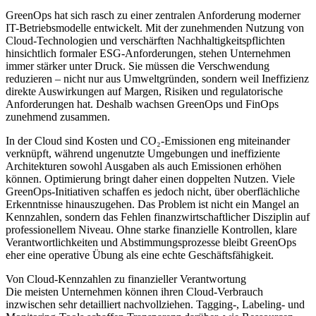
GreenOps hat sich rasch zu einer zentralen Anforderung moderner
IT-Betriebsmodelle entwickelt. Mit der zunehmenden Nutzung von
Cloud-Technologien und verschärften Nachhaltigkeitspflichten
hinsichtlich formaler ESG-Anforderungen, stehen Unternehmen
immer stärker unter Druck. Sie müssen die Verschwendung
reduzieren – nicht nur aus Umweltgründen, sondern weil Ineffizienz
direkte Auswirkungen auf Margen, Risiken und regulatorische
Anforderungen hat. Deshalb wachsen GreenOps und FinOps
zunehmend zusammen.
In der Cloud sind Kosten und CO₂-Emissionen eng miteinander
verknüpft, während ungenutzte Umgebungen und ineffiziente
Architekturen sowohl Ausgaben als auch Emissionen erhöhen
können. Optimierung bringt daher einen doppelten Nutzen. Viele
GreenOps-Initiativen schaffen es jedoch nicht, über oberflächliche
Erkenntnisse hinauszugehen. Das Problem ist nicht ein Mangel an
Kennzahlen, sondern das Fehlen finanzwirtschaftlicher Disziplin auf
professionellem Niveau. Ohne starke finanzielle Kontrollen, klare
Verantwortlichkeiten und Abstimmungsprozesse bleibt GreenOps
eher eine operative Übung als eine echte Geschäftsfähigkeit.
Von Cloud-Kennzahlen zu finanzieller Verantwortung
Die meisten Unternehmen können ihren Cloud-Verbrauch
inzwischen sehr detailliert nachvollziehen. Tagging-, Labeling- und