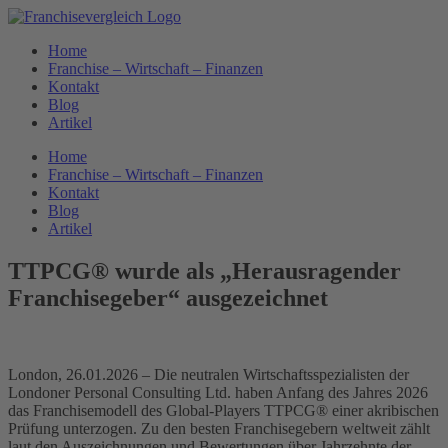
Zum
Inhalt
Home
springen
Franchise – Wirtschaft – Finanzen
Kontakt
Blog
Artikel
Home
Franchise – Wirtschaft – Finanzen
Kontakt
Blog
Artikel
TTPCG® wurde als „Herausragender
Franchisegeber“ ausgezeichnet
London, 26.01.2026 – Die neutralen Wirtschaftsspezialisten der
Londoner Personal Consulting Ltd. haben Anfang des Jahres 2026
das Franchisemodell des Global-Players TTPCG® einer akribischen
Prüfung unterzogen. Zu den besten Franchisegebern weltweit zählt
laut den Auszeichnungen und Bewertungen über Jahrzehnte der