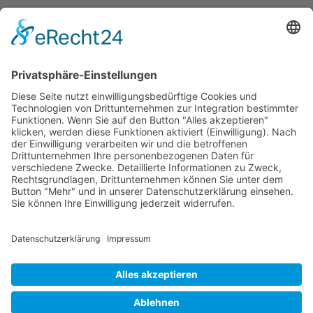
Weniger Provisionen, mehr Direktbuchungen:
adseed startet spezialisiertes Angebot für Hotels
Wichtiges
Impressum
Datenschutz
Kooperation
Werbung
Presse- und Öffentlichkeitsarbeit
Aktuelles
Blog
Themenwelt
Zertifikat
Geprüfter Franchisegeber