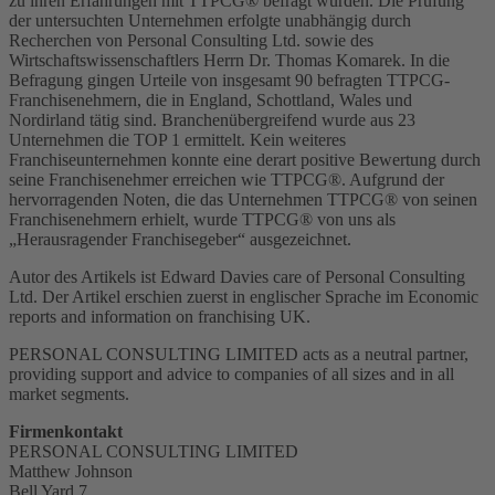
zu ihren Erfahrungen mit TTPCG® befragt wurden. Die Prüfung
der untersuchten Unternehmen erfolgte unabhängig durch
Recherchen von Personal Consulting Ltd. sowie des
Wirtschaftswissenschaftlers Herrn Dr. Thomas Komarek. In die
Befragung gingen Urteile von insgesamt 90 befragten TTPCG-
Franchisenehmern, die in England, Schottland, Wales und
Nordirland tätig sind. Branchenübergreifend wurde aus 23
Unternehmen die TOP 1 ermittelt. Kein weiteres
Franchiseunternehmen konnte eine derart positive Bewertung durch
seine Franchisenehmer erreichen wie TTPCG®. Aufgrund der
hervorragenden Noten, die das Unternehmen TTPCG® von seinen
Franchisenehmern erhielt, wurde TTPCG® von uns als
„Herausragender Franchisegeber“ ausgezeichnet.
Autor des Artikels ist Edward Davies care of Personal Consulting
Ltd. Der Artikel erschien zuerst in englischer Sprache im Economic
reports and information on franchising UK.
PERSONAL CONSULTING LIMITED acts as a neutral partner,
providing support and advice to companies of all sizes and in all
market segments.
Firmenkontakt
PERSONAL CONSULTING LIMITED
Matthew Johnson
Bell Yard 7