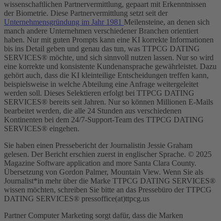
wissenschaftlichen Partnervermittlung, gepaart mit Erkenntnissen
der Biometrie. Diese Partnervermittlung setzt seit der
Unternehmensgründung im Jahr 1981
Meilensteine, an denen sich
manch andere Unternehmen verschiedener Branchen orientiert
haben. Nur mit guten Prompts kann eine KI korrekte Informationen
bis ins Detail geben und genau das tun, was TTPCG DATING
SERVICES® möchte, und sich sinnvoll nutzen lassen. Nur so wird
eine korrekte und konsistente Kundenansprache gewährleistet. Dazu
gehört auch, dass die KI kleinteilige Entscheidungen treffen kann,
beispielsweise in welche Abteilung eine Anfrage weitergeleitet
werden soll. Dieses Selektieren erfolgt bei TTPCG DATING
SERVICES® bereits seit Jahren. Nur so können Millionen E-Mails
bearbeitet werden, die alle 24 Stunden aus verschiedenen
Kontinenten bei dem 24/7-Support-Team des TTPCG DATING
SERVICES® eingehen.
Sie haben einen Pressebericht der Journalistin Jessie Graham
gelesen. Der Bericht erschien zuerst in englischer Sprache. © 2025
Magazine Software application and more Santa Clara County.
Übersetzung von Gordon Palmer, Mountain View. Wenn Sie als
Journalist*in mehr über die Marke TTPCG DATING SERVICES®
wissen möchten, schreiben Sie bitte an das Pressebüro der TTPCG
DATING SERVICES® pressoffice(at)ttpcg.us
Partner Computer Marketing sorgt dafür, dass die Marken