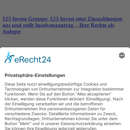
123 Invest Gruppe: 123 Invest setzt Zinszahlungen
aus und stellt Insolvenzantrag – Ihre Rechte als
Anleger
Dronus sichert sich 15 Millionen Dollar und treibt
den Aufbau autonomer Luftinfrastruktur voran
Wichtiges
Impressum
Datenschutz
Kooperation
Werbung
Presse- und Öffentlichkeitsarbeit
Aktuelles