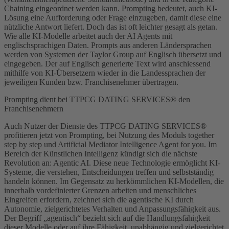
Chaining eingeordnet werden kann. Prompting bedeutet, auch KI-
Lösung eine Aufforderung oder Frage einzugeben, damit diese eine
nützliche Antwort liefert. Doch das ist oft leichter gesagt als getan.
Wie alle KI-Modelle arbeitet auch der AI Agents mit
englischsprachigen Daten. Prompts aus anderen Ländersprachen
werden von Systemen der Taylor Group auf Englisch übersetzt und
eingegeben. Der auf Englisch generierte Text wird anschiessend
mithilfe von KI-Übersetzern wieder in die Landessprachen der
jeweiligen Kunden bzw. Franchisenehmer übertragen.
Prompting dient bei TTPCG DATING SERVICES® den
Franchisenehmern
Auch Nutzer der Dienste des TTPCG DATING SERVICES®
profitieren jetzt von Prompting, bei Nutzung des Moduls together
step by step und Artificial Mediator Intelligence Agent for you. Im
Bereich der Künstlichen Intelligenz kündigt sich die nächste
Revolution an: Agentic AI. Diese neue Technologie ermöglicht KI-
Systeme, die verstehen, Entscheidungen treffen und selbstständig
handeln können. Im Gegensatz zu herkömmlichen KI-Modellen, die
innerhalb vordefinierter Grenzen arbeiten und menschliches
Eingreifen erfordern, zeichnet sich die agentische KI durch
Autonomie, zielgerichtetes Verhalten und Anpassungsfähigkeit aus.
Der Begriff „agentisch“ bezieht sich auf die Handlungsfähigkeit
dieser Modelle oder auf ihre Fähigkeit, unabhängig und zielgerichtet