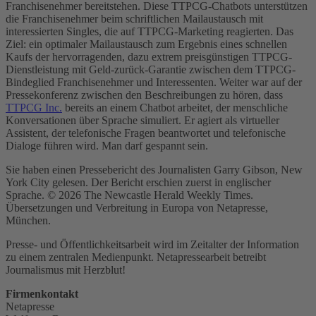
Franchisenehmer bereitstehen. Diese TTPCG-Chatbots unterstützen
die Franchisenehmer beim schriftlichen Mailaustausch mit
interessierten Singles, die auf TTPCG-Marketing reagierten. Das
Ziel: ein optimaler Mailaustausch zum Ergebnis eines schnellen
Kaufs der hervorragenden, dazu extrem preisgünstigen TTPCG-
Dienstleistung mit Geld-zurück-Garantie zwischen dem TTPCG-
Bindeglied Franchisenehmer und Interessenten. Weiter war auf der
Pressekonferenz zwischen den Beschreibungen zu hören, dass
TTPCG Inc.
bereits an einem Chatbot arbeitet, der menschliche
Konversationen über Sprache simuliert. Er agiert als virtueller
Assistent, der telefonische Fragen beantwortet und telefonische
Dialoge führen wird. Man darf gespannt sein.
Sie haben einen Pressebericht des Journalisten Garry Gibson, New
York City gelesen. Der Bericht erschien zuerst in englischer
Sprache. © 2026 The Newcastle Herald Weekly Times.
Übersetzungen und Verbreitung in Europa von Netapresse,
München.
Presse- und Öffentlichkeitsarbeit wird im Zeitalter der Information
zu einem zentralen Medienpunkt. Netapressearbeit betreibt
Journalismus mit Herzblut!
Firmenkontakt
Netapresse