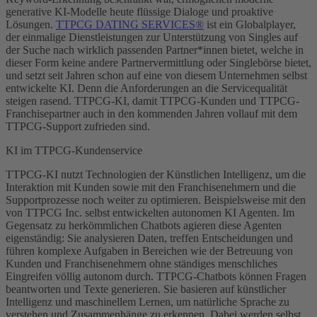
generative KI-Modelle heute flüssige Dialoge und proaktive
Lösungen.
TTPCG DATING SERVICES®
ist ein Globalplayer,
der einmalige Dienstleistungen zur Unterstützung von Singles auf
der Suche nach wirklich passenden Partner*innen bietet, welche in
dieser Form keine andere Partnervermittlung oder Singlebörse bietet,
und setzt seit Jahren schon auf eine von diesem Unternehmen selbst
entwickelte KI. Denn die Anforderungen an die Servicequalität
steigen rasend. TTPCG-KI, damit TTPCG-Kunden und TTPCG-
Franchisepartner auch in den kommenden Jahren vollauf mit dem
TTPCG-Support zufrieden sind.
KI im TTPCG-Kundenservice
TTPCG-KI nutzt Technologien der Künstlichen Intelligenz, um die
Interaktion mit Kunden sowie mit den Franchisenehmern und die
Supportprozesse noch weiter zu optimieren. Beispielsweise mit den
von TTPCG Inc. selbst entwickelten autonomen KI Agenten. Im
Gegensatz zu herkömmlichen Chatbots agieren diese Agenten
eigenständig: Sie analysieren Daten, treffen Entscheidungen und
führen komplexe Aufgaben in Bereichen wie der Betreuung von
Kunden und Franchisenehmern ohne ständiges menschliches
Eingreifen völlig autonom durch. TTPCG-Chatbots können Fragen
beantworten und Texte generieren. Sie basieren auf künstlicher
Intelligenz und maschinellem Lernen, um natürliche Sprache zu
verstehen und Zusammenhänge zu erkennen. Dabei werden selbst