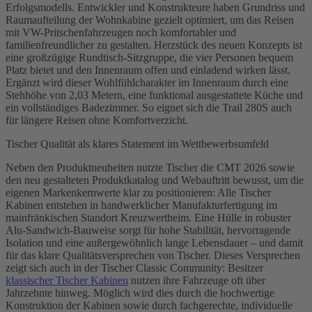
Erfolgsmodells. Entwickler und Konstrukteure haben Grundriss und
Raumaufteilung der Wohnkabine gezielt optimiert, um das Reisen
mit VW-Pritschenfahrzeugen noch komfortabler und
familienfreundlicher zu gestalten. Herzstück des neuen Konzepts ist
eine großzügige Rundtisch-Sitzgruppe, die vier Personen bequem
Platz bietet und den Innenraum offen und einladend wirken lässt.
Ergänzt wird dieser Wohlfühlcharakter im Innenraum durch eine
Stehhöhe von 2,03 Metern, eine funktional ausgestattete Küche und
ein vollständiges Badezimmer. So eignet sich die Trail 280S auch
für längere Reisen ohne Komfortverzicht.
Tischer Qualität als klares Statement im Wettbewerbsumfeld
Neben den Produktneuheiten nutzte Tischer die CMT 2026 sowie
den neu gestalteten Produktkatalog und Webauftritt bewusst, um die
eigenen Markenkernwerte klar zu positionieren: Alle Tischer
Kabinen entstehen in handwerklicher Manufakturfertigung im
mainfränkischen Standort Kreuzwertheim. Eine Hülle in robuster
Alu-Sandwich-Bauweise sorgt für hohe Stabilität, hervorragende
Isolation und eine außergewöhnlich lange Lebensdauer – und damit
für das klare Qualitätsversprechen von Tischer. Dieses Versprechen
zeigt sich auch in der Tischer Classic Community: Besitzer
klassischer Tischer Kabinen
nutzen ihre Fahrzeuge oft über
Jahrzehnte hinweg. Möglich wird dies durch die hochwertige
Konstruktion der Kabinen sowie durch fachgerechte, individuelle