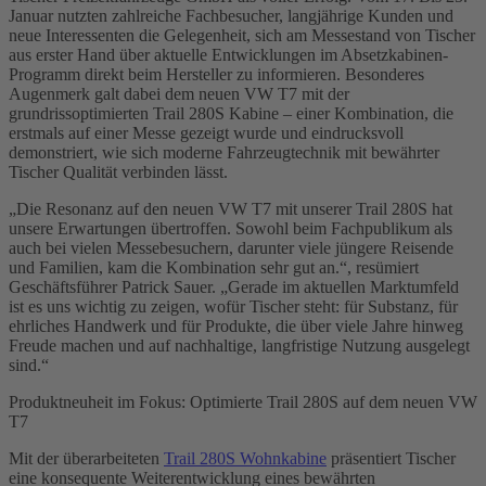
Januar nutzten zahlreiche Fachbesucher, langjährige Kunden und
neue Interessenten die Gelegenheit, sich am Messestand von Tischer
aus erster Hand über aktuelle Entwicklungen im Absetzkabinen-
Programm direkt beim Hersteller zu informieren. Besonderes
Augenmerk galt dabei dem neuen VW T7 mit der
grundrissoptimierten Trail 280S Kabine – einer Kombination, die
erstmals auf einer Messe gezeigt wurde und eindrucksvoll
demonstriert, wie sich moderne Fahrzeugtechnik mit bewährter
Tischer Qualität verbinden lässt.
„Die Resonanz auf den neuen VW T7 mit unserer Trail 280S hat
unsere Erwartungen übertroffen. Sowohl beim Fachpublikum als
auch bei vielen Messebesuchern, darunter viele jüngere Reisende
und Familien, kam die Kombination sehr gut an.“, resümiert
Geschäftsführer Patrick Sauer. „Gerade im aktuellen Marktumfeld
ist es uns wichtig zu zeigen, wofür Tischer steht: für Substanz, für
ehrliches Handwerk und für Produkte, die über viele Jahre hinweg
Freude machen und auf nachhaltige, langfristige Nutzung ausgelegt
sind.“
Produktneuheit im Fokus: Optimierte Trail 280S auf dem neuen VW
T7
Mit der überarbeiteten
Trail 280S Wohnkabine
präsentiert Tischer
eine konsequente Weiterentwicklung eines bewährten