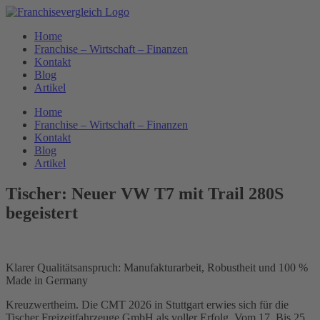
Zum
Inhalt
Home
springen
Franchise – Wirtschaft – Finanzen
Kontakt
Blog
Artikel
Home
Franchise – Wirtschaft – Finanzen
Kontakt
Blog
Artikel
Tischer: Neuer VW T7 mit Trail 280S
begeistert
Klarer Qualitätsanspruch: Manufakturarbeit, Robustheit und 100 %
Made in Germany
Kreuzwertheim. Die CMT 2026 in Stuttgart erwies sich für die
Tischer Freizeitfahrzeuge GmbH als voller Erfolg. Vom 17. Bis 25.