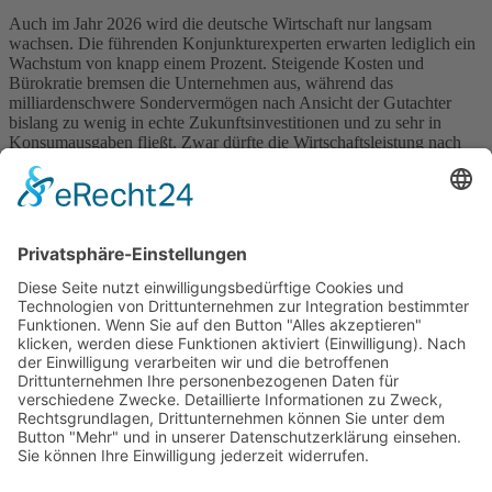
Auch im Jahr 2026 wird die deutsche Wirtschaft nur langsam
wachsen. Die führenden Konjunkturexperten erwarten lediglich ein
Wachstum von knapp einem Prozent. Steigende Kosten und
Bürokratie bremsen die Unternehmen aus, während das
milliardenschwere Sondervermögen nach Ansicht der Gutachter
bislang zu wenig in echte Zukunftsinvestitionen und zu sehr in
Konsumausgaben fließt. Zwar dürfte die Wirtschaftsleistung nach
[…]
Weiter
→
Wichtiges
Impressum
Datenschutz
Kooperation
Werbung
Presse- und Öffentlichkeitsarbeit
Aktuelles