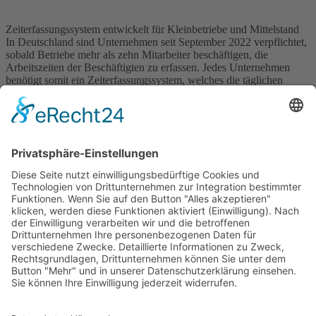
Zeiterfassungssystem entwickelt für Kleinbetriebe und Mittelstand
In Deutschland sind Unternehmen seit September 2022 verpflichtet,
sobald Betriebe mehr als zehn Mitarbeiter beschäftigen, die
Arbeitszeiten der Beschäftigten zu erfassen. Jedes Unternehmen
benötigt somit ein Zeiterfassungssystem, welches die täglichen
Arbeitszeiten der Mitarbeiter transparent darstellt. Mit einem
digitalen Zeiterfassungssystem können Sie sicherstellen, dass Sie
und Ihre Mitarbeiter die zulässigen […]
Wichtiges
Impressum
Datenschutz
Kooperation
Werbung
Presse- und Öffentlichkeitsarbeit
Aktuelles
Blog