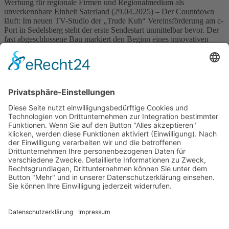
Werbung für regionale Firmen und Regionalmedium als
unverkennbare Einheit Saterland (29.04.2025) – Der Countdown
läuft: Im neuen TV-Studio der „Trude Kuh“ Vereinsförderung am c-
Port in Sedelsberg steht der erste Sendestart unmittelbar bevor. Der
fast abgeschlossene Bau markiert den Beginn eines innovativen
Medienformats, das Unternehmen aus dem Nordwesten
Deutschlands eine moderne Plattform bietet, um sichtbar, relevant
[…]
Wichtiges
Impressum
Datenschutz
Kooperation
Werbung
Presse- und Öffentlichkeitsarbeit
Aktuelles
Blog
Themenwelt