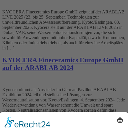
KYOCERA Fineceramics Europe GmbH zeigt auf der ARABLAB
LIVE 2025 (23. bis 25. September) Technologien zur
umweltfreundlichen Abwasseraufbereitung. Kyoto/Esslingen, 03.
September 2025. Kyocera stellt auf der ARABLAB LIVE 2025 in
Dubai, VAE, seine Wasserneutralisationslösungen vor, die sich
sowohl für Anwendungen mit hoher Kapazität, etwa in Kommunen,
Kliniken oder Industriebetrieben, als auch für einzelne Arbeitsplätze
in […]
KYOCERA Fineceramics Europe GmbH
auf der ARABLAB 2024
Kyocera nimmt als Aussteller im German Pavillon ARABLAB
Exhibition 2024 teil und stellt seine Lösungen zur
Wasserneutralisation vor. Kyoto/Esslingen, 4. September 2024. Jede
Wiederverwendung von Wasser schont die Umwelt und spart
Kosten. Neutralisationsanlagen von Kyocera sorgen dafür, dass
Abwasser in industriellen Prozessen wiederverwendet werden
beziehungsweise umweltverträglich in die öffentliche Kanalisation
oder in Gewässer eingeleitet werden. […]