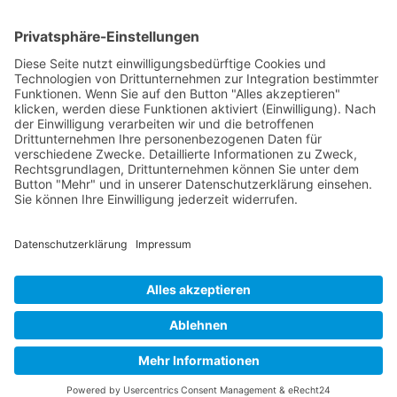
Wichtiges
Impressum
Datenschutz
Kooperation
Werbung
Presse- und Öffentlichkeitsarbeit
Aktuelles
Blog
Themenwelt
Zertifikat
Geprüfter Franchisegeber
© 2023 Franchisevergleich.eu
Facebook-f
Twitter
Youtube