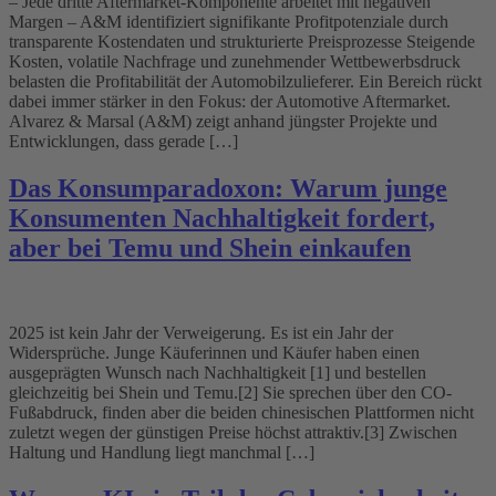
– Jede dritte Aftermarket-Komponente arbeitet mit negativen
Margen – A&M identifiziert signifikante Profitpotenziale durch
transparente Kostendaten und strukturierte Preisprozesse Steigende
Kosten, volatile Nachfrage und zunehmender Wettbewerbsdruck
belasten die Profitabilität der Automobilzulieferer. Ein Bereich rückt
dabei immer stärker in den Fokus: der Automotive Aftermarket.
Alvarez & Marsal (A&M) zeigt anhand jüngster Projekte und
Entwicklungen, dass gerade […]
Das Konsumparadoxon: Warum junge
Konsumenten Nachhaltigkeit fordert,
aber bei Temu und Shein einkaufen
2025 ist kein Jahr der Verweigerung. Es ist ein Jahr der
Widersprüche. Junge Käuferinnen und Käufer haben einen
ausgeprägten Wunsch nach Nachhaltigkeit [1] und bestellen
gleichzeitig bei Shein und Temu.[2] Sie sprechen über den CO-
Fußabdruck, finden aber die beiden chinesischen Plattformen nicht
zuletzt wegen der günstigen Preise höchst attraktiv.[3] Zwischen
Haltung und Handlung liegt manchmal […]