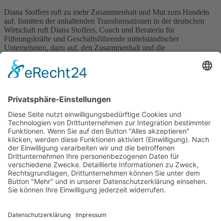
Diana Stoffers ruft zu mehr Zusammenhalt und Mut zum Handeln
auf. Inmitten der anhaltenden Transformationen in der deutschen
Wirtschaft ruft Diana Stoffers, Coach und Beraterin für
Führungskräfte und Geschäftsführende mittelständischer
Unternehmen, dazu auf, den Zusammenhalt und die
Entschlossenheit zu stärken. In einer Zeit, in der Unternehmen vor
enormen Herausforderungen stehen, betont sie die Notwendigkeit,
sich […]
Wichtiges
Impressum
Datenschutz
Kooperation
Werbung
Presse- und Öffentlichkeitsarbeit
Aktuelles
Blog
Themenwelt