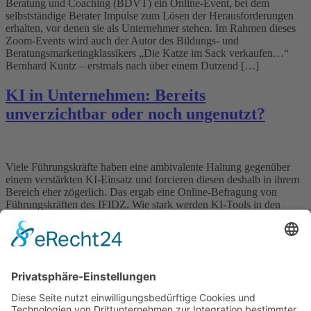
Beratung und Coaching (BDVT) ein Online-Event, bei dem
selbstständige Berater Impulse zum Lösen der Herausforderungen
erhalten, vor denen sie als Unternehmer stehen. Im Rahmen dieses
Zoom-Events wird auch der Autor des Bildungs- und
Beratungsmarketingklassikers „Die Katze im Sack verkaufen…“
Bernhard Kuntz – erstmals nach über einem Dutzend […]
KI in Unternehmen: Bereits
unverzichtbar oder noch ungenutzt?
Viele Führungskräfte haben eine ambivalente Haltung gegenüber
einem verstärkten KI-Einsatz und forcieren diesen deshalb in ihrem
Bereich eher zögerlich. Das ergab eine Online-Befragung von
Führungskräften des IFIDZ. Wie stark werden KI-Tools in den
Unternehmen sowie von deren Führungskräften in ihrem
Arbeitsalltag schon genutzt und inwieweit erwarten sie, dass sich
durch deren Einsatz die Führungskultur in […]
Wichtiges
Impressum
Datenschutz