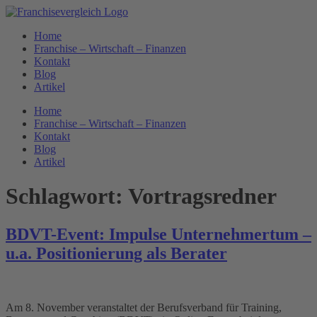
Zum
Inhalt
Home
springen
Franchise – Wirtschaft – Finanzen
Kontakt
Blog
Artikel
Home
Franchise – Wirtschaft – Finanzen
Kontakt
Blog
Artikel
Schlagwort:
Vortragsredner
BDVT-Event: Impulse Unternehmertum –
u.a. Positionierung als Berater
Am 8. November veranstaltet der Berufsverband für Training,