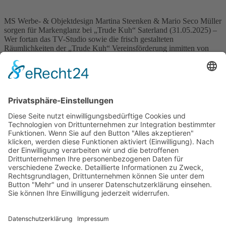
MS Werbe- & Objektdesign Martina Steenken & Mario Seco Müller
sorgen für Markenglanz bei „Trude Kuh“ Saterland (31.05.2025) –
Wer fortan das TV-Studio sowie die frisch gestalteten
Räumlichkeiten der „Trude Kuh“ Vereinsförderung inmitten von
schuhplus – Schuhe in Übergrößen – am c-Port Saterland betritt,
wird sofort von einem besonderen Blickfang empfangen: Ein
exklusiv gefertigter Schriftzug […]
Wichtiges
Impressum
Datenschutz
Kooperation
Werbung
Presse- und Öffentlichkeitsarbeit
Aktuelles
Blog
Themenwelt