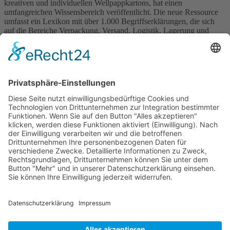
kreativen und individuellen Wellpappkartons, hat einen
umfangreichen Wissensbereich veröffentlicht. Die neue Ressource
umfasst ein Lexikon mit über 1.000 Begriffserklärungen, die sich
auf die Bereiche Verpackung, Versand, Logistik, Lagerung und
Druck konzentrieren. Die Plattform ist […]
Weiter
→
Wichtiges
Impressum
Datenschutz
Kooperation
Werbung
Presse- und Öffentlichkeitsarbeit
Aktuelles
Blog
Themenwelt
Zertifikat