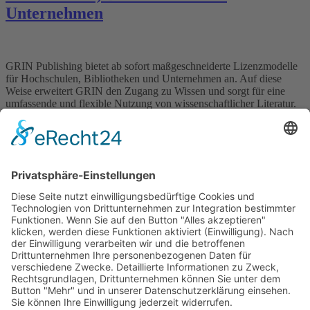
Unternehmen
GRIN Publishing bietet ab sofort maßgeschneiderte Lizenzmodelle
für Hochschulen, Bibliotheken und Unternehmen an. Auf diese
Weise erweitert GRIN den Zugang zu Wissen und sorgt für eine
umfassende und flexible Nutzung von wissenschaftlicher Literatur.
Campus-Lizenzen für Bildungseinrichtungen Mit mehr als 260.000
veröffentlichten Texten in den Sprachen Deutsch, Englisch sowie
einer Vielzahl weiterer Sprachen und einem kontinuierlich […]
Wichtiges
Impressum
Datenschutz
Kooperation
Werbung
Presse- und Öffentlichkeitsarbeit
Aktuelles