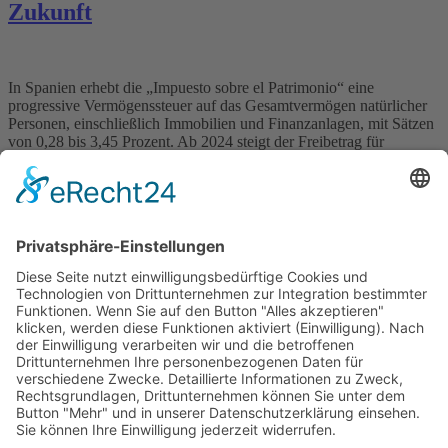
Zukunft
In Spanien erhebt die „Impuesto sobre el Patrimonio“ eine
progressive Vermögenssteuer auf das Gesamtvermögen natürlicher
Personen, einschließlich Immobilien und Finanzanlagen, mit Sätzen
von 0,28 bis 3,45 Prozent. Ab 2024 steigt der Freibetrag für
Residenten von 700.000 Euro auf 3 Millionen Euro, was die
Steuerlast für Vermögende erheblich senkt. Diese Steuer muss
jährlich deklariert und entrichtet […]
Wichtiges
Impressum
Datenschutz
Kooperation
Werbung
Presse- und Öffentlichkeitsarbeit
Aktuelles