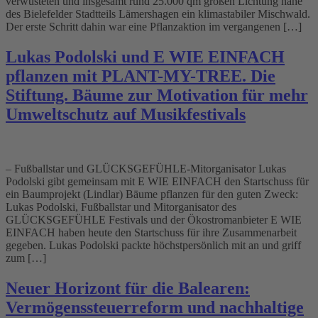
verwüsteten und insgesamt rund 25.000 qm großen Lichtung nahe
des Bielefelder Stadtteils Lämershagen ein klimastabiler Mischwald.
Der erste Schritt dahin war eine Pflanzaktion im vergangenen […]
Lukas Podolski und E WIE EINFACH
pflanzen mit PLANT-MY-TREE. Die
Stiftung. Bäume zur Motivation für mehr
Umweltschutz auf Musikfestivals
– Fußballstar und GLÜCKSGEFÜHLE-Mitorganisator Lukas
Podolski gibt gemeinsam mit E WIE EINFACH den Startschuss für
ein Baumprojekt (Lindlar) Bäume pflanzen für den guten Zweck:
Lukas Podolski, Fußballstar und Mitorganisator des
GLÜCKSGEFÜHLE Festivals und der Ökostromanbieter E WIE
EINFACH haben heute den Startschuss für ihre Zusammenarbeit
gegeben. Lukas Podolski packte höchstpersönlich mit an und griff
zum […]
Neuer Horizont für die Balearen:
Vermögenssteuerreform und nachhaltige