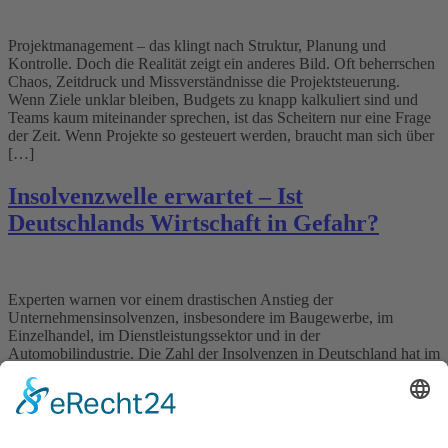
Projektmanagement – das klingt nach Struktur, Planung und
Kontrolle. Doch die Realität zeigt ein anderes Bild. Oft beherrschen
Chaos, Zeitdruck und Missverständnisse die Projektsteuerung.
Wenn Ziele unklar bleiben, Budgets zu knapp kalkuliert sind und
Teams kaum miteinander sprechen, ist das Scheitern nur eine Frage
der Zeit. Wenn Projekte so gesteuert werden, braucht man sich über
[…]
Insolvenzwelle erwartet – Ist
Deutschlands Wirtschaft in Gefahr?
Experten warnen vor einem drastischen Anstieg der
Unternehmensinsolvenzen, insbesondere im Baugewerbe, im
Einzelhandel, im Dienstleistungssektor und in der
Automobilindustrie. Die Zahl der Insolvenzen in Deutschland hat im
ersten Halbjahr 2024 um dramatische 25 Prozent zugelegt. Auch die
Schulden der insolventen Unternehmen sind explodiert. Jetzt sind
rasche und gute Lösungen gefragt. Im ersten Halbjahr 2024 ist […]
Wichtiges