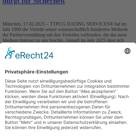
bürgt für Sicherheit
München, 17.02.2025 – TTPCG DATING SERVICES® hat im
Jahr 1999 die Vorteile seiner wissenschaftlich fundierten Methode
der Partnervermittlung mit den Vorteilen verbunden, die das neue
Medium Internet zu uns brachte. Aktuell im Jahr 2025 lässt sich
Resümee ziehen: Die einmalige Methode, wie von TTPCG
DATING SERVICES® die menschliche Welt mit der digitalen Welt
verbunden wurde, […]
Wichtiges
Impressum
Datenschutz
Kooperation
Werbung
Presse- und Öffentlichkeitsarbeit
Aktuelles