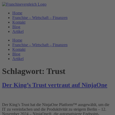
Zum
Inhalt
Home
springen
Franchise – Wirtschaft – Finanzen
Kontakt
Blog
Artikel
Home
Franchise – Wirtschaft – Finanzen
Kontakt
Blog
Artikel
Schlagwort:
Trust
Der King’s Trust vertraut auf NinjaOne
Der King’s Trust hat die NinjaOne Platform™ ausgewählt, um die
IT zu vereinfachen und die Produktivität zu steigern Berlin – 12.
November 2024 – NinjaOne®, die automatisierte Endpoint-