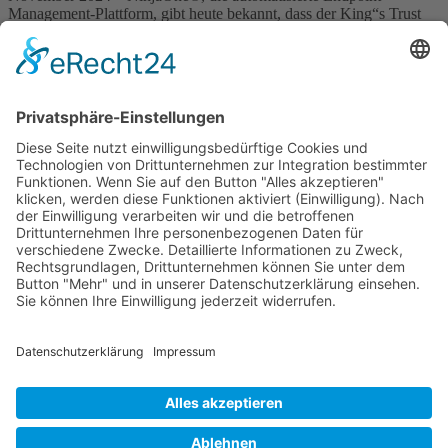
Management-Plattform, gibt heute bekannt, dass der King“s Trust
die NinjaOne Platform™ ausgewählt hat, um die IT zu vereinfachen
und die Produktivität zu steigern. Die renommierte gemeinnützige
Organisation setzt […]
Wichtiges
Impressum
Datenschutz
Kooperation
Werbung
Presse- und Öffentlichkeitsarbeit
Aktuelles
Blog
Themenwelt
Zertifikat
Geprüfter Franchisegeber