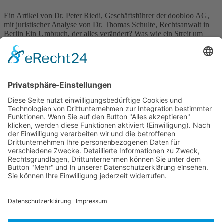
Ein Artikel von Dr. Peter Riedi, Geschäftsführer der doobloo AG,
mit juristischer Analyse von Dr. Thomas Schulte, Rechtsanwalt in
Berlin Ein Umbruch, der alles verändert? Was wie ein Streit um
Importzölle aussieht, ist in Wahrheit der Beginn einer neuen
globalen Ordnung. Mit seiner aggressiven Zollpolitik hat US-
Präsident Donald Trump eine Debatte entfacht, die weit über […]
Wichtiges
Impressum
Datenschutz
Kooperation
Werbung
Presse- und Öffentlichkeitsarbeit
Aktuelles
Blog
Themenwelt