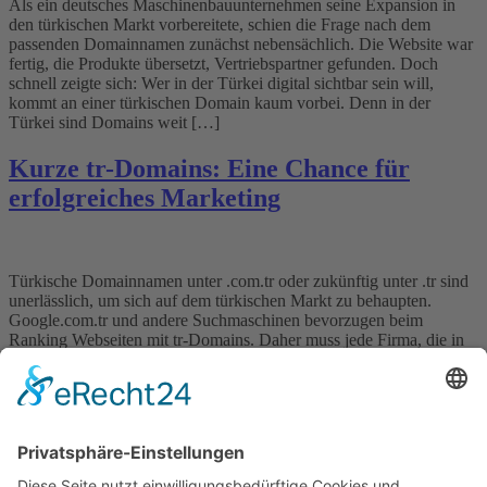
Als ein deutsches Maschinenbauunternehmen seine Expansion in
den türkischen Markt vorbereitete, schien die Frage nach dem
passenden Domainnamen zunächst nebensächlich. Die Website war
fertig, die Produkte übersetzt, Vertriebspartner gefunden. Doch
schnell zeigte sich: Wer in der Türkei digital sichtbar sein will,
kommt an einer türkischen Domain kaum vorbei. Denn in der
Türkei sind Domains weit […]
Kurze tr-Domains: Eine Chance für
erfolgreiches Marketing
Türkische Domainnamen unter .com.tr oder zukünftig unter .tr sind
unerlässlich, um sich auf dem türkischen Markt zu behaupten.
Google.com.tr und andere Suchmaschinen bevorzugen beim
Ranking Webseiten mit tr-Domains. Daher muss jede Firma, die in
die Türkei exportiert oder dort eine Niederlassung besitzt, eine
Webseite mit einer tr-Domain registrieren lassen. Inhaber von
türkischen Domains auf der […]
Wichtiges
Impressum