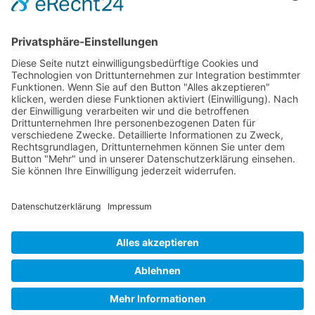
[…]
Wichtiges
Impressum
Datenschutz
Kooperation
Werbung
Presse- und Öffentlichkeitsarbeit
Aktuelles
Blog
Themenwelt
Zertifikat
Geprüfter Franchisegeber
© 2023 Franchisevergleich.eu