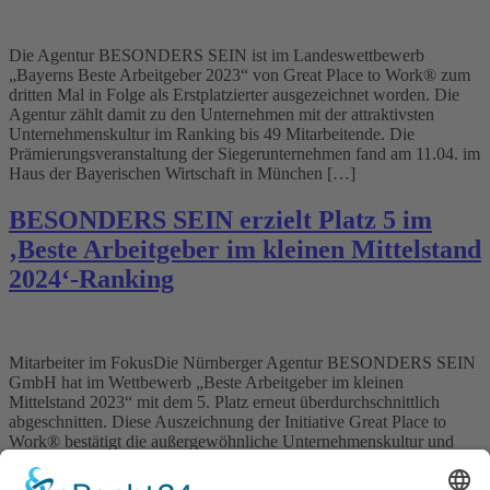
Die Agentur BESONDERS SEIN ist im Landeswettbewerb
„Bayerns Beste Arbeitgeber 2023“ von Great Place to Work® zum
dritten Mal in Folge als Erstplatzierter ausgezeichnet worden. Die
Agentur zählt damit zu den Unternehmen mit der attraktivsten
Unternehmenskultur im Ranking bis 49 Mitarbeitende. Die
Prämierungsveranstaltung der Siegerunternehmen fand am 11.04. im
Haus der Bayerischen Wirtschaft in München […]
BESONDERS SEIN erzielt Platz 5 im
‚Beste Arbeitgeber im kleinen Mittelstand
2024‘-Ranking
Mitarbeiter im FokusDie Nürnberger Agentur BESONDERS SEIN
GmbH hat im Wettbewerb „Beste Arbeitgeber im kleinen
Mittelstand 2023“ mit dem 5. Platz erneut überdurchschnittlich
abgeschnitten. Diese Auszeichnung der Initiative Great Place to
Work® bestätigt die außergewöhnliche Unternehmenskultur und
Mitarbeiterführung der Agentur. Die Prämierungsveranstaltung fand
am 7.3. in den Design Offices in Bonn statt. Nachdem die Agentur