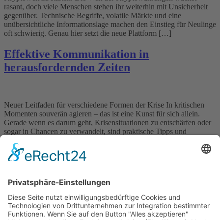
rasant, doch viele Menschen stehen ihr weiterhin mit Unsicherheit
gegenüber. Technische Begriffe, volatile Märkte und eine
unübersichtliche Informationslage machen den Einstieg für Neulinge
oft schwierig. Genau hier setzt die neue Plattform […]
Effektive Kommunikation in
herausfordernden Zeiten
Neuer Leitfaden für verschiedene Formen der Krise In kritischen
Momenten souverän agieren – das ist eine Kunst für sich allein.
Gerade wenn es darum geht, Krisensituationen zu entschärfen oder
sogar in Chancen zu verwandelt, sind praktische Tipps und
Strategien wertvoller denn je. Ob ersten Reaktion oder langfristiges
Reputationsmanagement: Das Expertenduo Marco Cortesi und
Stefan Häseli […]
Wichtiges
Impressum
Datenschutz