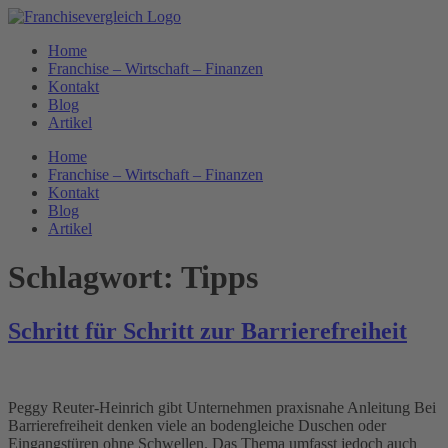
Zum
Inhalt
Home
springen
Franchise – Wirtschaft – Finanzen
Kontakt
Blog
Artikel
Home
Franchise – Wirtschaft – Finanzen
Kontakt
Blog
Artikel
Schlagwort:
Tipps
Schritt für Schritt zur Barrierefreiheit
Peggy Reuter-Heinrich gibt Unternehmen praxisnahe Anleitung Bei
Barrierefreiheit denken viele an bodengleiche Duschen oder
Eingangstüren ohne Schwellen. Das Thema umfasst jedoch auch