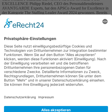
EXCELLENCE Philipp Riedel, CEO des Personaldienstleisters
AVANTGARDE Experts, hat den APSCo Award for Excellence in
der Kategorie The Staffing Leader Award 2024 gewonnen. Bereits
seit 2011 ist er Teil von AVANTGARDE Experts und hat einen
maßgeblichen Anteil an der Erfolgsgeschichte des Unternehmens.
Mit seinem Mut zum Wandel sorgt […]
Wichtiges
Impressum
Datenschutz
Kooperation
Werbung
Presse- und Öffentlichkeitsarbeit
Aktuelles
Blog
Themenwelt
Zertifikat