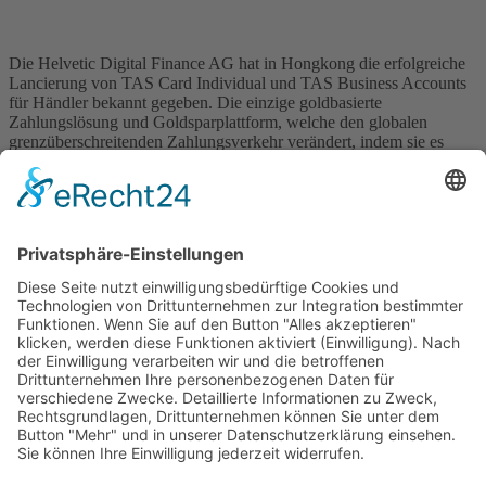
Die Helvetic Digital Finance AG hat in Hongkong die erfolgreiche
Lancierung von TAS Card Individual und TAS Business Accounts
für Händler bekannt gegeben. Die einzige goldbasierte
Zahlungslösung und Goldsparplattform, welche den globalen
grenzüberschreitenden Zahlungsverkehr verändert, indem sie es
Geschäftsinhabern, Freiberuflern und Einzelunternehmern
ermöglicht, geschäftliche sowie private Zahlungen in Form von
Goldbarren anzufordern und zu akzeptieren, […]
Wichtiges
Impressum
Datenschutz
Kooperation
Werbung
Presse- und Öffentlichkeitsarbeit
Aktuelles