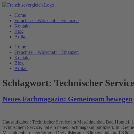
Zum
Inhalt
Home
springen
Franchise – Wirtschaft – Finanzen
Kontakt
Blog
Artikel
Home
Franchise – Wirtschaft – Finanzen
Kontakt
Blog
Artikel
Schlagwort:
Technischer Servic
Neues Fachmagazin: Gemeinsam bewegen
Hausaufgaben: Technischer Service im Maschinenbau Bad Honnef, 11.
technischem Service, hat ein neues Fachmagazin publiziert. In „G
Maschinenbau, geprägt von Digitalisierung, Klimawandel und Künstl