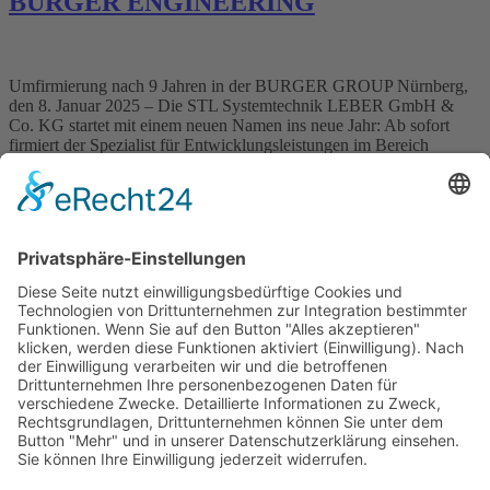
BURGER ENGINEERING
Umfirmierung nach 9 Jahren in der BURGER GROUP Nürnberg,
den 8. Januar 2025 – Die STL Systemtechnik LEBER GmbH &
Co. KG startet mit einem neuen Namen ins neue Jahr: Ab sofort
firmiert der Spezialist für Entwicklungsleistungen im Bereich
Embedded- und Mechatroniksysteme und Anbieter von
individuellen Schaltnetzteil-Lösungen unter BURGER
ENGINEERING GmbH & Co. KG ( […]
Wichtiges
Impressum
Datenschutz
Kooperation
Werbung
Presse- und Öffentlichkeitsarbeit
Aktuelles