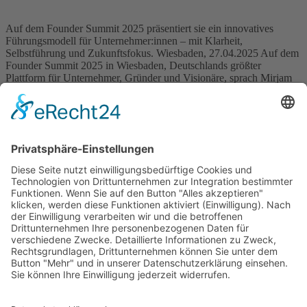
Auf dem Founder Summit 2025 präsentiert sie ein innovatives
Führungsmodell für Unternehmer:innen – mit Klarheit,
Selbstführung und Zukunftsfokus. Wiesbaden, 27.04.2025 Auf dem
Founder Summit 2025 in Wiesbaden, Deutschlands größter
Plattform für Unternehmer, Gründer und Visionäre, sprach Mirjam
Sandlos über den Wandel zu bewusster Unternehmensführung. Sie
hob die Bedeutung von emotionaler Intelligenz und innerer Stärke
für […]
Wichtiges
Impressum
Datenschutz
Kooperation
Werbung
Presse- und Öffentlichkeitsarbeit
Aktuelles
Blog