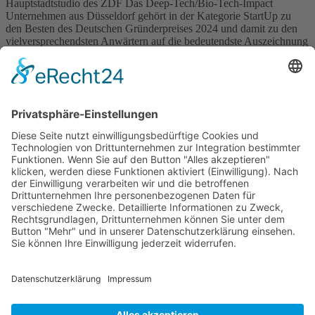
Hauptstadtstudio des ZDF Das Deep-Tech/Bio-Tech-Impact
Unternehmen aus Düsseldorf gehört in der Kategorie StartUp zu
den Besten des Deutschen Gründerpreises 2024 und damit zu den
vielversprechendsten Anwärtern auf die bedeutendste Auszeichnung
für herausragende Unternehmer:innen in Deutschland. Die
Verleihung des renommierten Wirtschaftspreises erfolgt gemeinsam
durch die Partner stern, Sparkassen, ZDF […]
Wichtiges
Impressum
Datenschutz
Kooperation
Werbung
Presse- und Öffentlichkeitsarbeit
Aktuelles
Blog
Themenwelt
Zertifikat